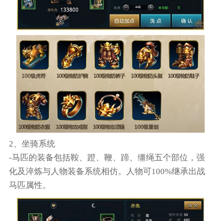
2、坐骑系统
-马匹的装备包括鞍、蹬、鞭、蹄、缰绳五个部位，强
化及淬炼与人物装备系统相仿。人物可100%继承出战
马匹属性。