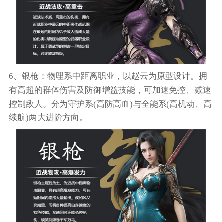
6、银枪：物理系中距离职业，以赵云为原型设计。拥
有高超的群体伤害及防御增益技能，可加速免控、减速
控制敌人。分为守护系(高防高血)与全能系(高机动、高
续航)两大进阶方向。