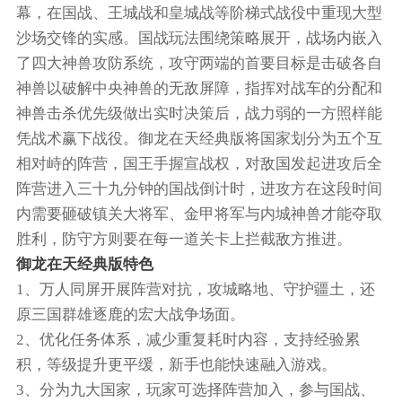
幕，在国战、王城战和皇城战等阶梯式战役中重现大型
沙场交锋的实感。国战玩法围绕策略展开，战场内嵌入
了四大神兽攻防系统，攻守两端的首要目标是击破各自
神兽以破解中央神兽的无敌屏障，指挥对战车的分配和
神兽击杀优先级做出实时决策后，战力弱的一方照样能
凭战术赢下战役。御龙在天经典版将国家划分为五个互
相对峙的阵营，国王手握宣战权，对敌国发起进攻后全
阵营进入三十九分钟的国战倒计时，进攻方在这段时间
内需要砸破镇关大将军、金甲将军与内城神兽才能夺取
胜利，防守方则要在每一道关卡上拦截敌方推进。
御龙在天经典版特色
1、万人同屏开展阵营对抗，攻城略地、守护疆土，还
原三国群雄逐鹿的宏大战争场面。
2、优化任务体系，减少重复耗时内容，支持经验累
积，等级提升更平缓，新手也能快速融入游戏。
3、分为九大国家，玩家可选择阵营加入，参与国战、