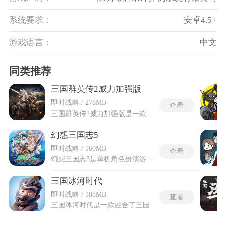
系统要求：
安卓4.5+
游戏语言：
中文
同类推荐
三国群英传2威力加强版
即时战略 / 278MB
查看
三国群英传2威力加强版是一款完美移植自经典PC游戏的三国题材策略战争手游，高度还原了原版端游的玩法，无论是基于汉末乱世的历史故事背景，还是丰富多样的玩法机制，都能在手机上体验到宏大的即时战争乐趣，游戏操作经过精心简化，初期配有极为详尽的新手引导流程，只需尝试一两局便能迅速掌握游戏要领，而且游戏还包含了内政经营、大地图战略与即时战斗等多种模式。三国群英传2威力加强版的角色各方面属性值不仅有着极大的增强，而且玩法的重心更偏向于即时战斗，玩家可以不断地招兵买马，组建起属于自己的强大军团，率领他们征战四方、开疆拓土。
幻想三国志5
即时战略 / 160MB
查看
幻想三国志5是单机角色扮演游戏，故事背景设定在三国时代后期，曹操与刘备均已离世，魏蜀吴三国由曹丕、刘禅、孙权分别统治。主角严朔是蜀汉名将严颜之子，因童年目睹父亲被害而踏上复仇与成长之路。剧情采用明暗双线结构，明线跟随严朔一行人的冒险经历，暗线围绕海神玄京被封印后逃至人间所引发的仙魔大战展开。幻想三国志5的两条叙事线索交替推进，明线负责固定故事节奏，暗线在适当时机设下悬念。游戏沿用了系列经典的半实时制战斗模式，并在多个层面进行了革新。战斗资源从传统MP改为随时间流逝缓缓积累的真气槽，技能强弱直接与真气消耗挂钩。
三国冰河时代
即时战略 / 108MB
查看
三国冰河时代是一款融合了三国历史以及冰河时代的战争策略游戏，以卡通画风融合生存元素，构筑出既熟悉又新奇的乱世冰原世界。玩家将在严寒与战火交织的版图上调兵遣将、修筑城池、采集资源，既需施展外交与计谋扩张势力，又要应对低温与匮乏带来的生存考验。游戏保留三国题材的策略深度，加入冰雪求生的沉浸体验，让战役谋划与资源管理同等重要。多变地形与气候影响战局，使每一次决策都关乎存亡，适合热衷SLG与三国题材的玩家在冷冽与智谋间体味别样征途。