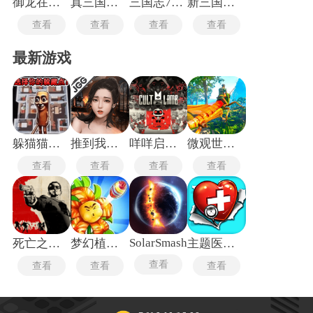
御龙在天手游
真三国无双4
三国志7单机版
新三国志英杰传刘备传
查看
查看
查看
查看
最新游戏
躲猫猫行动手机版
推到我总裁
咩咩启示录安卓版
微观世界生存
查看
查看
查看
查看
SolarSmash
死亡之屋2重制版
梦幻植物城
主题医院单机版
查看
查看
查看
查看