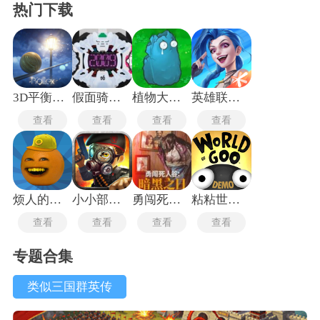
热门下载
3D平衡球老版本
假面骑士时王变身模拟器
植物大战僵尸寒冰版
英雄联盟体验服
查看
查看
查看
查看
烦人的橘子
小小部队2老版本
勇闯死人谷暗黑之日
粘粘世界2中文版
查看
查看
查看
查看
专题合集
类似三国群英传