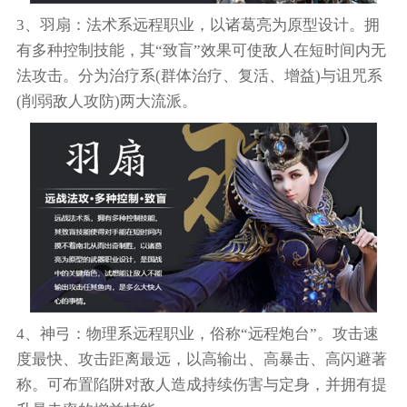
3、羽扇：法术系远程职业，以诸葛亮为原型设计。拥
有多种控制技能，其“致盲”效果可使敌人在短时间内无
法攻击。分为治疗系(群体治疗、复活、增益)与诅咒系
(削弱敌人攻防)两大流派。
4、神弓：物理系远程职业，俗称“远程炮台”。攻击速
度最快、攻击距离最远，以高输出、高暴击、高闪避著
称。可布置陷阱对敌人造成持续伤害与定身，并拥有提