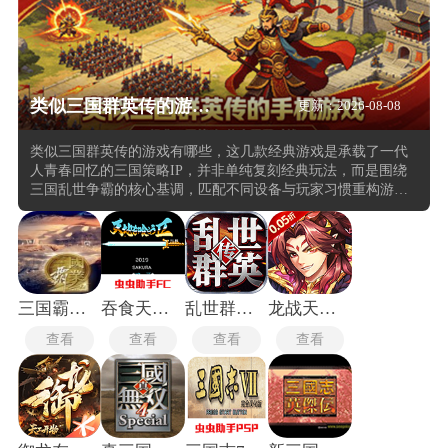
类似三国群英传的游戏推荐
更新：2026-08-08
类似三国群英传的游戏有哪些，这几款经典游戏是承载了一代
人青春回忆的三国策略IP，并非单纯复刻经典玩法，而是围绕
三国乱世争霸的核心基调，匹配不同设备与玩家习惯重构游戏
体验，既有适配移动端的轻量化策略调整，也有保留硬核深度
的单机向作品，覆盖了联机团战、单机探索、卡牌构筑等多元
方向。指尖拖拽式RTS即时战术调度，支持玩家在对局中根据
战场局势随时调整各兵种实时走位，灵活应对多变战况。
三国霸业2中文版
吞食天地2重制版
乱世群英传
龙战天下手游
查看
查看
查看
查看