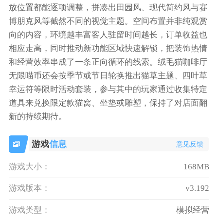
放位置都能逐项调整，拼凑出田园风、现代简约风与赛
博朋克风等截然不同的视觉主题。空间布置并非纯观赏
向的内容，环境越丰富客人驻留时间越长，订单收益也
相应走高，同时推动新功能区域快速解锁，把装饰热情
和经营效率串成了一条正向循环的线索。绒毛猫咖啡厅
无限喵币还会按季节或节日轮换推出猫草主题、四叶草
幸运符等限时活动套装，参与其中的玩家通过收集特定
道具来兑换限定款猫窝、坐垫或雕塑，保持了对店面翻
新的持续期待。
游戏
信息
意见反馈
游戏大小：
168MB
游戏版本：
v3.192
游戏类型：
模拟经营