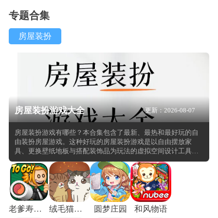
专题合集
房屋装扮
房屋装扮游戏大全
更新：2026-08-07
房屋装扮游戏有哪些？本合集包含了最新、最热和最好玩的自
由装扮房屋游戏。这种好玩的房屋装扮游戏是以自由摆放家
具、更换壁纸地板与搭配装饰品为玩法的虚拟空间设计工具，
大多具有海量风格的家具素材库与实时3D预览视窗，用户从毛
坯房或既定户型出发，通过拖拽、旋转、缩放等操作逐步将空
房间填满为个性居所。多数此类游戏将家具按客厅、卧室、厨
房等功能区分类陈列，同时开放墙壁粉刷、地板材质替换、窗
帘样式选择与灯光色温调节等细节控制项，部分工具还引入日
夜光照切换与镜头漫游功能，以便从不同角度审视空间层次。
老爹寿司店togo
绒毛猫咖啡厅
圆梦庄园
和风物语