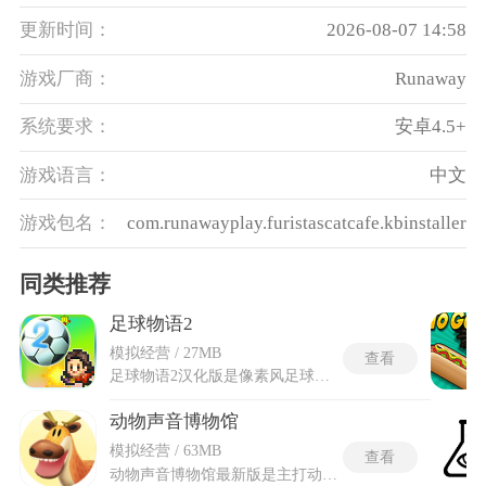
更新时间：
2026-08-07 14:58
游戏厂商：
Runaway
系统要求：
安卓4.5+
游戏语言：
中文
游戏包名：
com.runawayplay.furistascatcafe.kbinstaller
同类推荐
足球物语2
模拟经营 / 27MB
查看
足球物语2汉化版是像素风足球俱乐部模拟经营手游，玩家将以俱乐部经营者的身份，从零搭建专属足球团队，一步步带领小球队成长为横扫世界足坛的顶级豪门。足球物语2汉化版专为国内玩家打造，游戏界面文字都是汉化内容，玩家需统筹规划俱乐部建设，合理布局设施，洽谈优质赞助商获取资金支持，签约不同风格的球员组建阵容，同时制定针对性战术阵型，带领球队征战各级联赛、杯赛及特殊赛事。延续开罗经典像素画风，还能参与联网对战与全球玩家竞技，在轻松治愈的像素世界中，沉浸式体验从无名小球会到世界冠军的成长蜕变之旅。
动物声音博物馆
模拟经营 / 63MB
查看
动物声音博物馆最新版是主打动物认知与听觉体验的休闲益智类游戏，软件整合了海陆空各类生物的原生态声响，搭配精致的手绘动物原画，搭建出沉浸式的自然探索场景。动物声音博物馆最新版在原有版本基础上优化了音效素材库与场景交互模式，升级了画面渲染效果，补齐了多款小众动物的音频资料。云游戏聚焦动物声音辨识、生物常识科普与趣味互动体验，让使用者在自主探索过程中熟悉不同动物的发声特点与生活习性。全新升级的分类体系与检索功能，让各类动物资源查找更高效，带来更舒适的探索体验。