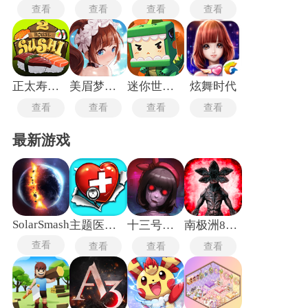
查看
查看
查看
查看
正太寿司屋2
美眉梦工厂
迷你世界怀旧版
炫舞时代
查看
查看
查看
查看
最新游戏
SolarSmash
主题医院单机版
十三号病院
南极洲88号
查看
查看
查看
查看