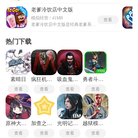
老爹冷饮店中文版
模拟经营 / 41MB
查看
老爹冷饮店中文版是经典老爹系列中备受欢迎的模拟经营养成佳作，玩家将化身店主，与老爹并肩作战，亲手打造梦幻冷饮帝国。老爹冷饮店中文版高度还原现实制作流程，从倾倒丝滑冰淇淋基底，到精准添加混合物与糖浆，再到搅拌圣代、挤上生奶油并撒上丰富浇头，每一步都需精心操作，带来极致逼真的烹饪体验。除了在后厨忙碌，你还需穿梭于不同区域完成多样任务，巧妙应对挑剔顾客的奇葩需求，用赚取的金币升级设备、装修店铺，打造独一无二的风格小店。
热门下载
素晴日
疯狂机械手最新版
吸血鬼幸存者安卓版
勇者斗恶龙9重制版
查看
查看
查看
查看
原神大战丘丘人
加查之星中文版
光明记忆无限
越狱模拟器手机版
查看
查看
查看
查看