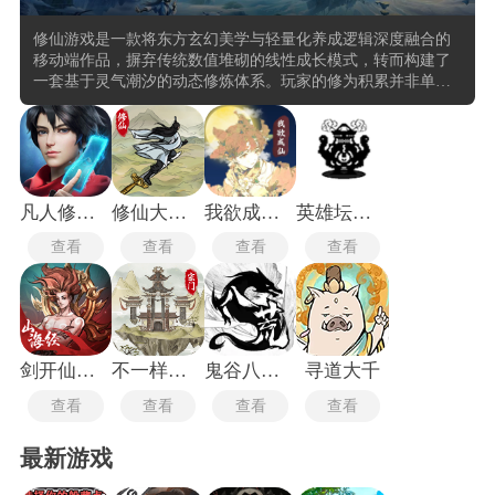
修仙游戏是一款将东方玄幻美学与轻量化养成逻辑深度融合的
移动端作品，摒弃传统数值堆砌的线性成长模式，转而构建了
一套基于灵气潮汐的动态修炼体系。玩家的修为积累并非单纯
依赖时间投入，而是与虚拟世界中的天时地利形成共振。从炼
气期的吐纳导引到大乘期的破碎虚空，每个阶段都对应着独立
的功法领悟树与心性考验机制。水墨晕染的视觉语言与山海经
异兽图鉴的植入，进一步强化了文化沉浸感，使玩家在碎片化
时间里也能体验到御剑乘风来，除魔天地间的逍遥意境。
凡人修仙传人界篇手游
修仙大陆模拟器免广告版
我欲成仙最新版
英雄坛说手机版
查看
查看
查看
查看
剑开仙门测试服
不一样的修仙宗门2
鬼谷八荒手机版
寻道大千
查看
查看
查看
查看
最新游戏