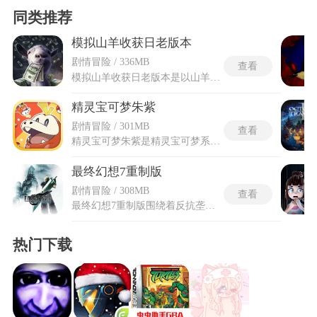
同类推荐
模拟山羊收获日老版本
剧情冒险 / 336MB
查看
模拟山羊收获日老版本是以山羊为主角的荒诞模拟类游戏，地图规模将场景从小镇搬到大城市，街道和建筑群的面积远超基础版本。角色切换系统允许玩家在游戏过程中点击图标更换当前控制角色，不同角色的功能键布局存在明显差异。藏宝系统在城市各处隐藏了二十个奖杯供玩家收集，奖杯分布在动物园笼顶和赌场楼顶及银行天台等位置。模拟山羊收获日老版本的武器模拟赋予动物使用枪械的能力，玩家可以在城市中随意射击并制造更多混乱。老版本警察围捕机制要求玩家在犯罪后躲避警方的追捕，被抓住前需要及时逃离现场。
精灵宝可梦朱紫
剧情冒险 / 301MB
查看
精灵宝可梦朱紫是精灵宝可梦系列第九世代的官方正统续作。游戏背景设定在以西班牙及地中海文化为原型的帕底亚地区，为玩家带来全新的开放世界冒险体验。在游戏中，玩家将扮演一名宝可梦训练家，在辽阔的帕底亚地区自由探索，捕捉栖息在各处的宝可梦，并通过冠军之路、传说之路和星尘之路三条主线剧情推进旅程。除了经典的回合制对战与宝可梦收集养成玩法外，本作还新增了太晶化对战机制，并支持最多四人的联机合作探索，为这个经典系列注入了新的活力。
最终幻想7重制版
剧情冒险 / 308MB
查看
最终幻想7重制版围绕着反抗垄断势力的一行人展开，剧情体量将原作中仅数小时的序章内容扩展为一部完整的独立作品，游玩时长达到数十小时。角色塑造对雪崩三人组等配角进行了深入刻画，每个角色的背景和动机都得到了更充分的展现。命运守望者是新增的神秘敌人，在克劳德与卖花女相遇时首次现身并将两人包围。最终幻想7重制版的尤菲的新篇章是独立的追加章节，玩家操控五台忍者少女尤菲执行潜入米德加的秘密任务。重制版的拍照模式允许玩家自由截取游戏画面，记录旅途中的精彩瞬间。图像模式优先呈现4K高分辨率画面，效能模式则侧重60帧的流畅动作体验。
热门下载