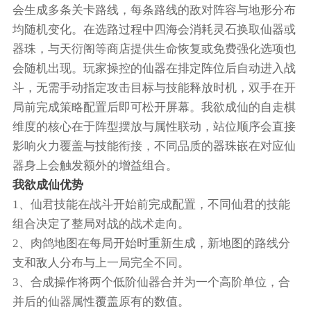
会生成多条关卡路线，每条路线的敌对阵容与地形分布
均随机变化。在选路过程中四海会消耗灵石换取仙器或
器珠，与天衍阁等商店提供生命恢复或免费强化选项也
会随机出现。玩家操控的仙器在排定阵位后自动进入战
斗，无需手动指定攻击目标与技能释放时机，双手在开
局前完成策略配置后即可松开屏幕。我欲成仙的自走棋
维度的核心在于阵型摆放与属性联动，站位顺序会直接
影响火力覆盖与技能衔接，不同品质的器珠嵌在对应仙
器身上会触发额外的增益组合。
我欲成仙优势
1、仙君技能在战斗开始前完成配置，不同仙君的技能
组合决定了整局对战的战术走向。
2、肉鸽地图在每局开始时重新生成，新地图的路线分
支和敌人分布与上一局完全不同。
3、合成操作将两个低阶仙器合并为一个高阶单位，合
并后的仙器属性覆盖原有的数值。