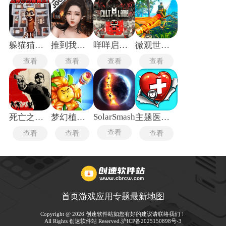
躲猫猫行动手机版
推到我总裁
咩咩启示录安卓版
微观世界生存
查看
查看
查看
查看
SolarSmash
死亡之屋2重制版
梦幻植物城
主题医院单机版
查看
查看
查看
查看
首页
游戏
应用
专题
最新
地图
Copyright @ 2026 创速软件站如您有好的建议请联络我们！
All Rights 创速软件站 Reserved.
沪ICP备2025150898号-3