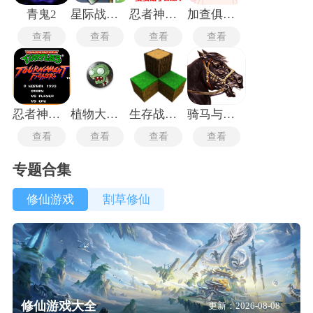
青鬼2
星际战争异形入侵最新版
忍者神龟安卓版
加查俱乐部可爱屋
查看
查看
查看
查看
忍者神龟格斗中文版
植物大战僵尸TV触控版
生存战争2.3插件版
骑马与砍杀2中文版
查看
查看
查看
查看
专题合集
修仙游戏
割草修仙
修仙游戏大全
更新：2026-08-08