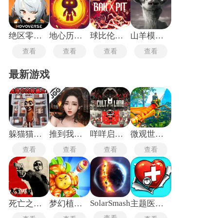
绝区零国际服
地心历险记老版本
球比伦战记
山羊模拟器僵尸版
查看
查看
查看
查看
最新游戏
躲猫猫行动手机版
推到我总裁
咩咩启示录安卓版
微观世界生存
查看
查看
查看
查看
SolarSmash
死亡之屋2重制版
梦幻植物城
主题医院单机版