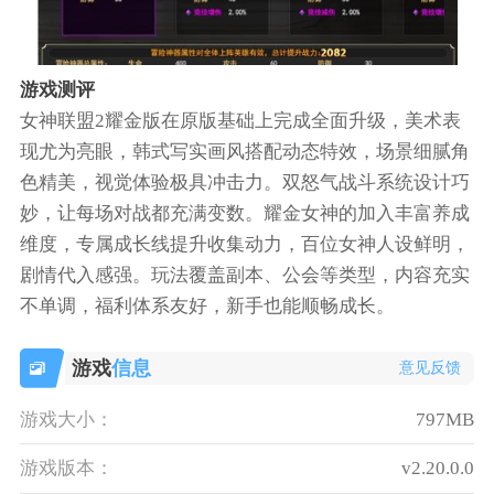
游戏测评
女神联盟2耀金版在原版基础上完成全面升级，美术表
现尤为亮眼，韩式写实画风搭配动态特效，场景细腻角
色精美，视觉体验极具冲击力。双怒气战斗系统设计巧
妙，让每场对战都充满变数。耀金女神的加入丰富养成
维度，专属成长线提升收集动力，百位女神人设鲜明，
剧情代入感强。玩法覆盖副本、公会等类型，内容充实
不单调，福利体系友好，新手也能顺畅成长。
游戏
信息
意见反馈
游戏大小：
797MB
游戏版本：
v2.20.0.0