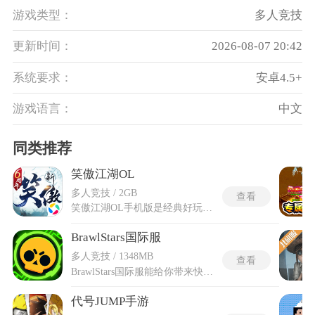
游戏类型：
多人竞技
更新时间：
2026-08-07 20:42
系统要求：
安卓4.5+
游戏语言：
中文
同类推荐
笑傲江湖OL
多人竞技 / 2GB
查看
笑傲江湖OL手机版是经典好玩的3D武侠冒险手游，依托金庸原著故事搭建完整武侠天地，复刻书内各大名场面与正邪门派纷争脉络，重构山水城镇、深山秘境等多层江湖场景，采用水墨国风视觉呈现山林云雾、亭台楼阁的独特质感。笑傲江湖OL手机版适配触屏操控逻辑，不用局限桌面设备，随时进入武侠世界体验闯荡内容，同步更新各类江湖活动与进阶养成内容。内部划分多类武学流派，每类流派拥有专属招式、身法与成长路径，内置多种江湖竞技、轻功踏水等休闲内容，兼顾对抗与松弛两种游玩节奏。
BrawlStars国际服
多人竞技 / 1348MB
查看
BrawlStars国际服能给你带来快节奏的射击乱斗，选择成为能力各异的荒野斗士，在风格各异的竞技场里开启热血对决，赢得每一场作战的胜利。BrawlStars国际服能直接匹配世界各地玩家，无地域限制，支持多语言界面，竞技环境更开放。可以和好友组队并肩作战，在多样模式里打出默契配合，体验酣畅淋漓的竞技乐趣。还会持续更新的全新斗士和趣味活动，每一次版本迭代都能带来新鲜的玩法惊喜与收集乐趣，让你体验更为爽快的竞技大作战。
代号JUMP手游