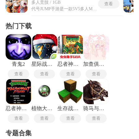
多人竞技 / 1GB
查看
代号JUMP手游是一款5V5多人MOBA竞技玩法游戏。玩家将操控来自火影忍者、海贼王以及死神等JUMP经典漫画的人气角色，每位英雄都拥有专属的潜能培养系统，可通过升级解锁不同的战斗特性。代号JUMP手游的核心模式不仅包含传统的三路推塔对抗，还加入了需要穿越复杂3D平台的竞速关卡，玩家必须在高速移动中利用反应与操作技巧跨越障碍，争夺先机。丰富的角色阵容与多元玩法，让对战过程充满变化与策略性。
热门下载
青鬼2
星际战争异形入侵最新版
忍者神龟安卓版
加查俱乐部可爱屋
查看
查看
查看
查看
忍者神龟格斗中文版
植物大战僵尸TV触控版
生存战争2.3插件版
骑马与砍杀2中文版
查看
查看
查看
查看
专题合集