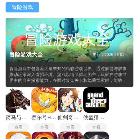
冒险游戏
冒险游戏大全
更新：2026-08-05
冒险游戏中包含着大量未知的精彩游戏世界，通过解谜与叙事
推动玩家深入虚拟环境。游戏以情节驱动为主，玩家在游戏世
界中的自主探索能力，在面对复杂关卡和隐藏线索时，能够通
过观察、推理和逻辑判断来推进剧情发展。游戏机制往往围绕
着环境互动展开，玩家需要与场景中的物体、角色或机制进行
交互，解锁新的路径或揭示故事背景。这种设计增强沉浸感，
也使得每一次探索都充满不确定性与惊喜。
骑马与砍杀2中文版
赛尔号H5互通版
仙剑奇侠传4手机版
侠盗猎车手3手机版
查看
查看
查看
查看