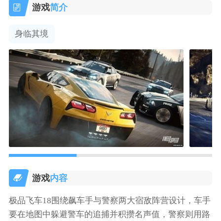
游戏
简介
身临其境
游戏
内容
极品飞车18围绕飙车手与警察两大宿敌阵营设计，车手
要在地图中躲避警车的追捕并积攒名声值，警察则用路