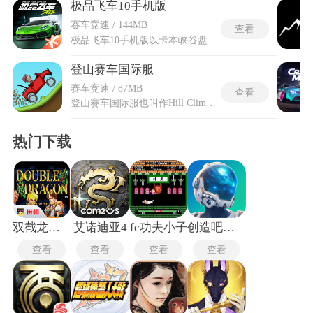
极品飞车10手机版
赛车竞速 / 144MB
查看
极品飞车10手机版以卡本峡谷盘山路段与城郊街区作为主要行驶场地，摒弃端游复杂长线叙事，改用分段式剧情推进，依靠赛事胜利解锁各类车辆、改装配件与赛道区域。极品飞车10手机版针对便携设备的屏幕、操控逻辑重新调整框架，精简冗余画面素材，保留峡谷街头竞速核心框架，适配随身开启游玩的使用场景。赛事划分峡谷单挑、计时漂移、街区占领三类模式，对局内可召唤队友释放专属辅助能力，全程无冗长过场动画，单局时长压缩适配碎片化游玩时段，不用固定设备就能体验山道急弯竞速、车辆深度改装全套内容，完整复刻原作地下街头飙车的核心氛围。
登山赛车国际服
赛车竞速 / 87MB
查看
登山赛车国际服也叫作Hill Climb Racing，这是一款以赛车为主题的横版动作闯关手游。游戏采用卡通风格设计，并结合了金典赛车的特色和优势，在原有的基础上进行创新，让玩家能够在游戏中体验极富挑战性的赛道。可以驾驶自己的赛车进行模拟驾驶，还可以购买零件来改造赛车，提升各个部件的性能，帮助玩家更好地完成关卡挑战。
热门下载
双截龙格斗
艾诺迪亚4
fc功夫小子
创造吧我们的星球新世界版
查看
查看
查看
查看