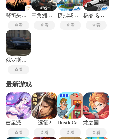
反馈与视觉反馈保持同步以减少延迟带来的脱离感。交互方式
模拟现实中的物理逻辑。推门需要伸手、拉近需要施力，部分
身临其境游戏通过震动反馈补充触觉层面的信息。
警笛头重制版
三角洲摸金模拟器
模拟城市我是市长
极品飞车18
查看
查看
查看
查看
俄罗斯漂移模拟
查看
最新游戏
吉星派对手机版
远征2
HustleCastle中文版
龙之国物语畅享服
查看
查看
查看
查看