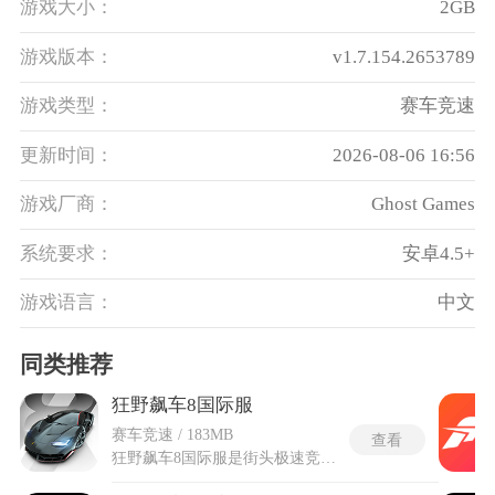
游戏大小：
2GB
游戏版本：
v1.7.154.2653789
游戏类型：
赛车竞速
更新时间：
2026-08-06 16:56
游戏厂商：
Ghost Games
系统要求：
安卓4.5+
游戏语言：
中文
同类推荐
狂野飙车8国际服
赛车竞速 / 183MB
查看
狂野飙车8国际服是街头极速竞速类赛车手游，游戏加入大量空中漂移、腾空飞跃等极限特技玩法，打破传统赛车游戏只能贴地行驶的局限。狂野飙车8国际服不和国内专属版本数据互通，版本更新节奏、商城福利都和国内服存在明显区别，能体验到原汁原味的原版游戏内容。游戏内置全球多地实景赛道，复刻巴黎、内华达荒漠等真实城市与自然地貌，还搭载动态天气系统，雨天、暴雪都会直接改变路面摩擦力，影响每一场比赛的行驶节奏。玩家可以独自闯关完成各类竞速赛事，也能匹配全球各地玩家开启实时联机对抗，完整感受无阉割的狂野竞速乐趣。