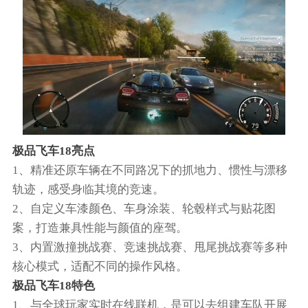
极品飞车18亮点
1、精准还原车辆在不同路况下的抓地力、惯性与漂移
轨迹，感受身临其境的竞速。
2、自定义车漆颜色、车身涂装、轮毂样式与贴花图
案，打造兼具性能与颜值的座驾。
3、内置激撞挑战赛、竞速挑战赛、甩尾挑战赛等多种
核心模式，适配不同的操作风格。
极品飞车18特色
1、与全球玩家实时在线联机，是可以去组建车队开展