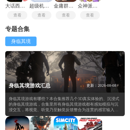
大话西游2口袋版
超级机器人大战z最新版
金庸群侠传x手机版
众神派对国际服
查看
查看
查看
查看
专题合集
身临其境
身临其境游戏汇总
更新：2026-08-08
身临其境游戏有哪些？本合集推荐几个3D真实体验的、沉浸式
的身临其境游戏，合集里所有身临其境游戏都有感知模拟与沉
浸交互，将视觉、听觉乃至触觉反馈整合为连贯的感官输入，
头戴显示设备或环绕屏幕将玩家置于一个三维空间。玩家通过
手柄或体感设备在虚拟空间中移动、抓取或瞄准，系统以第一
人称视角呈现并实时更新视野内的物体位置与光影变化，操作