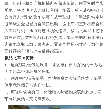
障、钉刺带和直升机抓捕所有超速车辆。内置实时同步
系统，将其他玩家无缝拉入同一场景，单人战役中随时
会有真人驾驶的警车或赛车从旁驶过。车手达到特定热
度等级后全城警力会倾巢出动，连拖车和直升机都会加
入围堵行列，压力随连胜场次递增。极品飞车18手游下
载后速度点数机制取代传统货币，飙车手的所有非法行
为都能赚取点数，警察追击罪犯同样累积数值，数值越
高解锁的车辆与改装部件越高端。
极品飞车18优势
1、适配移动端低配设备，让玩家在自由探索的开 放地
图中尽享极速狂飙的乐趣。
2、创新融合街头车手与执法警察两大阵营路线，车手
侧重竞速闯关与逃亡对抗。
3、可随时切换身份，体验猎人与猎物的双向刺激，赛
车玩法灵活且充满着变数。