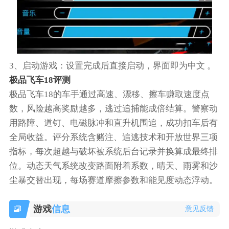
3‌、启动游戏‌：设置完成后直接启动，界面即为中文 。‌‌‌
极品飞车18评测
极品飞车18的车手通过高速、漂移、擦车赚取速度点
数，风险越高奖励越多，逃过追捕能成倍结算。警察动
用路障、道钉、电磁脉冲和直升机围追，成功扣车后有
全局收益。评分系统含赌注、追逃技术和开放世界三项
指标，每次超越与破坏被系统后台记录并换算成最终排
位。动态天气系统改变路面附着系数，晴天、雨雾和沙
尘暴交替出现，每场赛道摩擦参数和能见度动态浮动。
游戏
信息
意见反馈