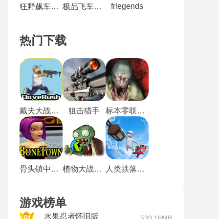
frlegends
狂野飙车9离线版
极品飞车9重制版
热门下载
戴夫大战僵尸m木糖m
狙击猎手
标本零联机版
骨头镇中文版
植物大战僵尸玩梗版
人类跌落梦境
游戏榜单
水果忍者怀旧版
530.16MB