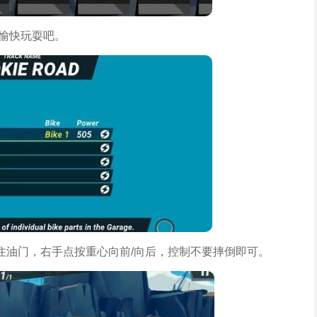
始愉快玩耍吧。
住油门，右手点按重心向前/向后，控制不要摔倒即可。