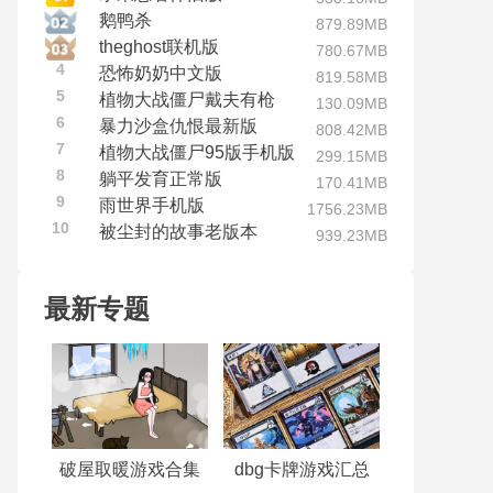
鹅鸭杀
879.89MB
theghost联机版
780.67MB
4
恐怖奶奶中文版
819.58MB
5
植物大战僵尸戴夫有枪
130.09MB
6
暴力沙盒仇恨最新版
808.42MB
7
植物大战僵尸95版手机版
299.15MB
8
躺平发育正常版
170.41MB
9
雨世界手机版
1756.23MB
10
被尘封的故事老版本
939.23MB
最新专题
破屋取暖游戏合集
dbg卡牌游戏汇总