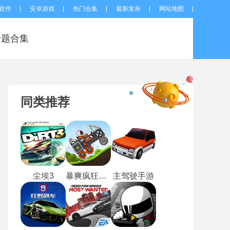
软件
安卓游戏
热门合集
最新发布
网站地图
专题合集
同类推荐
尘埃3
暴爽疯狂赛车单机版
主驾驶手游