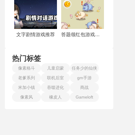
文字剧情游戏推荐
答题领红包游戏合集
热门标签
像素格斗
儿童启蒙
任务少的仙侠
老爹系列
联机后室
gm手游
手游
米加小镇
吞噬进化
商战
像素风
橡皮人
Gameloft