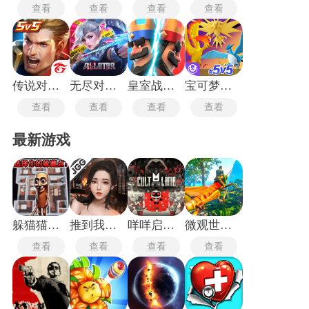
查看
查看
查看
查看
传说对决台服
无尽对决国际服
皇室战争国际版
宝可梦大集结国际服
查看
查看
查看
查看
最新游戏
躲猫猫行动手机版
推到我总裁
咩咩启示录安卓版
微观世界生存
查看
查看
查看
查看