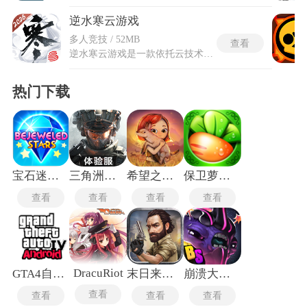
逆水寒云游戏
多人竞技 / 52MB
查看
逆水寒云游戏是一款依托云技术打造的武侠题材开放世界游戏，以北宋末年为背景，构建出一个鲜活立体的江湖世界。逆水寒云游戏依托云端技术，小包体、免下载、免更新，低配设备也能流畅跑满高画质与高帧率，数据与手游互通，支持手机、网页、PC 多端随时畅玩，以低门槛体验完整开放武侠世界，低延迟、高沉浸，随时随地闯荡 "会呼吸的江湖"。玩家将以江湖新秀的身份踏入这片天地，在自由探索中邂逅奇遇，与各类角色产生交集，解锁跌宕起伏的剧情故事，兼顾热血战斗与休闲体验，无论是偏爱闯荡厮杀，还是喜欢闲情雅致的江湖生活，都能找到属于自己的玩法，感受独有的武侠韵味与乐趣。
热门下载
宝石迷阵3最新版
三角洲行动体验服
希望之村2手游
保卫萝卜深海版
查看
查看
查看
查看
DracuRiot
GTA4自由城之章手机版
末日来袭手游
崩溃大陆中文版
查看
查看
查看
查看