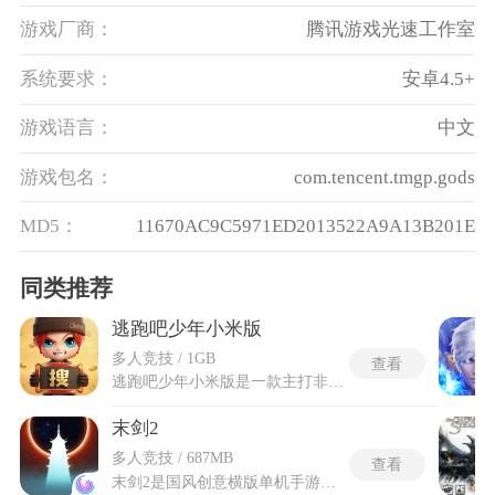
游戏厂商：
腾讯游戏光速工作室
系统要求：
安卓4.5+
游戏语言：
中文
游戏包名：
com.tencent.tmgp.gods
MD5：
11670AC9C5971ED2013522A9A13B201E
同类推荐
逃跑吧少年小米版
多人竞技 / 1GB
查看
逃跑吧少年小米版是一款主打非对称追逃对抗的休闲竞技手游，玩家可选择逃生者或追捕者两大阵营展开趣味对决，逃生者需要搜集钥匙开启大门完成撤离，追捕者则要全力拦截阻止对手逃脱。逃跑吧少年小米版是专为小米玩家定制的渠道服，小米账号一键登录，开局领小米专属福利，经典8V2非对称追逃，5分钟爆笑乱斗，逃生者组队开锁逃生，追捕者solo全场压制。小米服流畅适配、福利多、不肝不氪，碎片时间随时开黑，欢乐拉满！逃跑吧少年小米版融入百变道具、角色专属技能与场景互动玩法，节奏轻快且对抗氛围十足，玩家能在多样地图里体验躲藏、追击、救援、突围的多重乐趣。
末剑2
多人竞技 / 687MB
查看
末剑2是国风创意横版单机手游，背景架设在唐末乱世，魔气四溢导致镇妖塔崩坏，白衣少年握紧聚魂盘独自踏入剑墓探寻真相。完整版采用买断制销售模式，先免费体验序章以及前两大关内容，之后再付费解锁完整版本。独创单指御剑系统要求玩家全程划动屏幕操控飞剑，手指按住一个位置滑动即调整弹道方向，抬离触摸板才射出剑刃发动单次攻击。末剑2完整版的场景里所有可见的发亮武器都能被驱使使用，敌人处于红色锁定圆环区域时将承受更高伤害。完全切断网络限制，飞机模式或移动数据关闭时同样启动画面全程离线可玩。