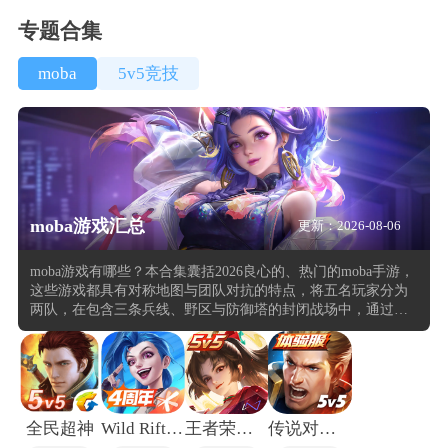
专题合集
moba
5v5竞技
moba游戏汇总
更新：2026-08-06
moba游戏有哪些？本合集囊括2026良心的、热门的moba手游，
这些游戏都具有对称地图与团队对抗的特点，将五名玩家分为
两队，在包含三条兵线、野区与防御塔的封闭战场中，通过摧
毁对方基地来获取胜利。玩家从数十位角色中挑选一位，根据
技能类型与属性成长确定前期对线位置与团队职责，随后进入
对局，通过补刀、击杀小兵或野怪获取经验与金币，逐步提升
等级并购买装备，每次回城补给与技能释放的时机选择都直接
影响兵线推进与团战节奏。部分良心moba游戏的地图视野的控
制与资源争夺需要多名成员协同行动，英雄技能的衔接顺序与
全民超神
Wild Rift安卓版
王者荣耀国际服honor of kings
传说对决体验服
站位决定了团战的技能链能否顺畅衔接。