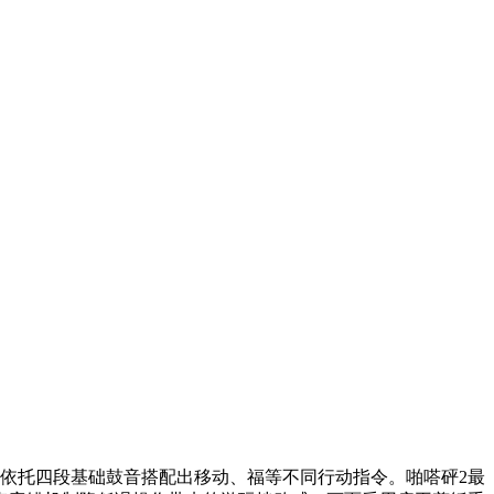
依托四段基础鼓音搭配出移动、福等不同行动指令。啪嗒砰2最