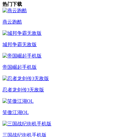
热门下载
燕云跑酷
城邦争霸无敌版
帝国崛起手机版
忍者龙剑传3无敌版
笑傲江湖OL
三国战纪街机手机版