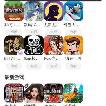
过观察、推理和逻辑判断来推进剧情发展。游戏机制往往围绕
着环境互动展开，玩家需要与场景中的物体、角色或机制进行
交互，解锁新的路径或揭示故事背景。这种设计增强沉浸感，
也使得每一次探索都充满不确定性与惊喜。
我的世界1.19单机版
数码宝贝物语骇客追忆
无影无踪的阴影手游
滑雪大冒险单机版
查看
查看
查看
查看
隐形守护者
Sans模拟器中文版
风云之天下会无名版
疯狂宝贝
查看
查看
查看
查看
最新游戏