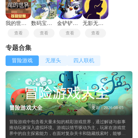
我的世界1.19单机版
数码宝贝物语骇客追忆
金铲铲之战国际服
无影无踪的阴影手游
查看
查看
查看
查看
专题合集
冒险游戏
无厘头
四人联机
冒险游戏大全
更新：2026-08-05
冒险游戏中包含着大量未知的精彩游戏世界，通过解谜与叙事
推动玩家深入虚拟环境。游戏以情节驱动为主，玩家在游戏世
界中的自主探索能力，在面对复杂关卡和隐藏线索时，能够通