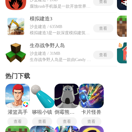
查看
腐蚀rush手机版是一款开放世界沙盒生存手游，在末日废土中孤身开始，仅携带石头、急救绷带和火把。必须迅速收集木材、石头、动物皮毛等资源制作基础工具如石斧和弓弩，建造简易庇护所抵御野生动物和恶劣天气。狩猎动物获取肉食和脂肪以解决饥饿问题，同时探索广阔地图面对僵尸、野兽和其他玩家的威胁。目标是克服干渴、寒冷和敌对攻击生存下去，每一步都充满危险和不确定性。
模拟建造3
沙盒建造 / 635MB
查看
模拟建造3是一款深度模拟建筑工程与公司经营的游戏，玩家将扮演建筑公司经理，在欧洲3.2平方公里的开放地图中，驾驶超过50种官方授权的真实工程机械(如Caterpillar、MEILLER Kipper等)，完成从桥梁修复、住宅建造到大型公共设施施工的多样化任务。游戏融合精细的物理操作体验，需精准操作推土机平整地基、操作起重机吊装建材，同时兼顾预算控制与工期管理，通过解锁新机械和承接更复杂合同逐步扩大公司规模，体验从蓝图设计到竣工交付的全流程。
生存战争野人岛
沙盒建造 / 31MB
查看
生存战争野人岛是一款由Candy Rufus Games开发的2D沙盒生存建造手游，玩家在游戏中将置身于一座随机生成、危机四伏的热带荒岛，开启一段从零开始的求生之旅。游戏的核心在于利用岛上有限的资源，如木材和石头，制作石稿、石斧等基础工具，修复破败的庇护所，开垦耕地播种作物，并管理饥饿、口渴、体温等真实生存指标，以应对动态昼夜循环与恶劣天气带来的挑战。
热门下载
灌篮高手
哆啦小镇
倒霉熊逃离房间无敌版
卡片怪兽
查看
查看
查看
查看