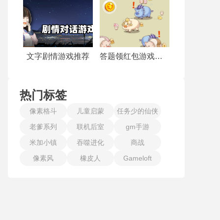
文字剧情游戏推荐
答题领红包游戏合集
热门标签
像素格斗
儿童启蒙
任务少的仙侠
老爹系列
联机后室
gm手游
手游
米加小镇
吞噬进化
商战
像素风
橡皮人
Gameloft