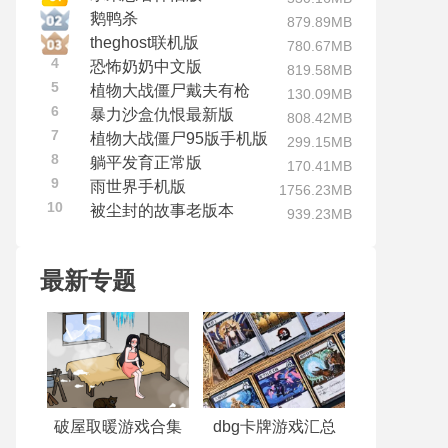
鹅鸭杀
879.89MB
theghost联机版
780.67MB
4
恐怖奶奶中文版
819.58MB
5
植物大战僵尸戴夫有枪
130.09MB
6
暴力沙盒仇恨最新版
808.42MB
7
植物大战僵尸95版手机版
299.15MB
8
躺平发育正常版
170.41MB
9
雨世界手机版
1756.23MB
10
被尘封的故事老版本
939.23MB
最新专题
破屋取暖游戏合集
dbg卡牌游戏汇总