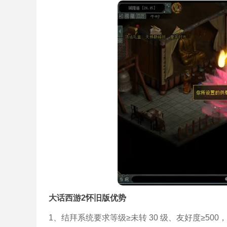
大话西游2怀旧版优势
1、结拜系统要求等级≥未转 30 级、友好度≥5