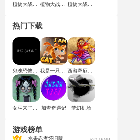
植物大战僵尸3国际服
植物大战僵尸3国际版
植物大战僵尸TV触控版
热门下载
鬼魂恐怖生存国际服
我是一只猫安卓版
西游释厄传2街机
女巫来了手游
加查奇遇记
梦幻机场
游戏榜单
水果忍者怀旧版
530.16MB