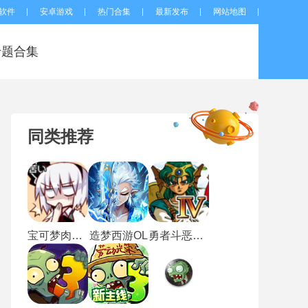
软件
安卓游戏
热门合集
最新发布
网站地图
专题合集
同类推荐
宝可梦肉鸽妖梦
造梦西游OL
勇者斗恶龙4