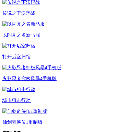
传说之下沃玛战
以闪亮之名新马服
打开后室归宿
火影忍者究极风暴4手机版
城市狙击行动
仙剑奇侠传1重制版