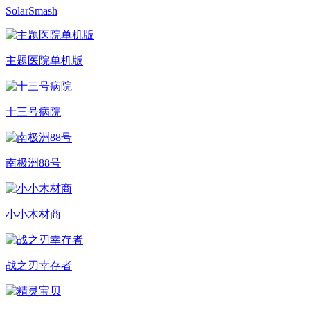
SolarSmash
主题医院单机版
十三号病院
南极洲88号
小小木材商
战之刃幸存者