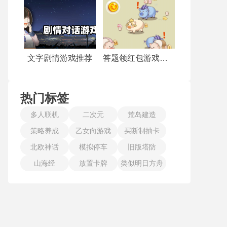
文字剧情游戏推荐
答题领红包游戏合集
热门标签
多人联机
二次元
荒岛建造
策略养成
乙女向游戏
买断制抽卡
北欧神话
模拟停车
旧版塔防
山海经
放置卡牌
类似明日方舟