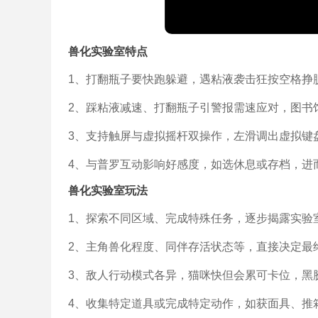
兽化实验室特点
1、打翻瓶子要快跑躲避，遇粘液袭击狂按空格挣
2、踩粘液减速、打翻瓶子引警报需速应对，图书
3、支持触屏与虚拟摇杆双操作，左滑调出虚拟键
4、与普罗互动影响好感度，如选休息或存档，进
兽化实验室玩法
1、探索不同区域、完成特殊任务，逐步揭露实验
2、主角兽化程度、同伴存活状态等，直接决定最
3、敌人行动模式各异，猫咪快但会累可卡位，黑
4、收集特定道具或完成特定动作，如获面具、推箱