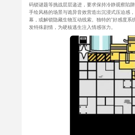
码锁谜题等挑战层层递进，要求保持冷静观察陷阱
手绘风格的场景与诡异音效营造出沉浸式压迫感，
幕，或解锁隐藏生物互动线索。独特的"好感度系
发特殊剧情，为硬核逃生注入情感张力。