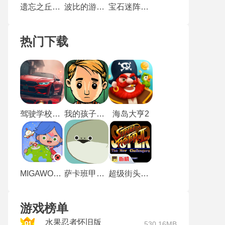
遗忘之丘第一步
波比的游戏时间第四章
宝石迷阵3手机版
热门下载
驾驶学校模拟器
我的孩子生命之泉完整版
海岛大亨2
MIGAWORLD免费解锁版
萨卡班甲鱼最新版
超级街头霸王2无敌版
游戏榜单
水果忍者怀旧版
530.16MB