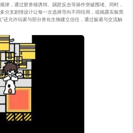
规律，通过胶兽猫诱饵、踢蹬反击等操作突破围堵。同时，
多分支剧情设计让每一次选择导向不同结局，或揭露实验黑
统"还允许玩家与部分兽化生物建立信任，通过躲避与交流触