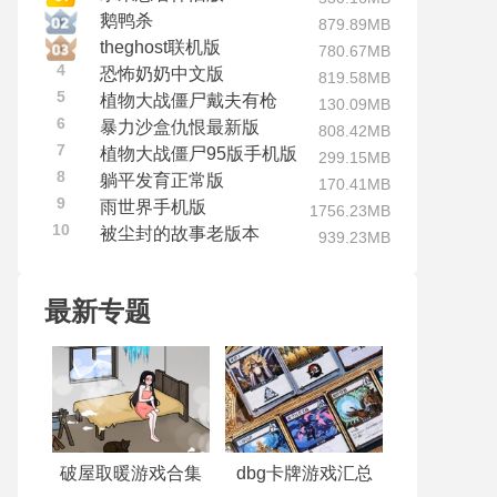
鹅鸭杀
879.89MB
theghost联机版
780.67MB
4
恐怖奶奶中文版
819.58MB
5
植物大战僵尸戴夫有枪
130.09MB
6
暴力沙盒仇恨最新版
808.42MB
7
植物大战僵尸95版手机版
299.15MB
8
躺平发育正常版
170.41MB
9
雨世界手机版
1756.23MB
10
被尘封的故事老版本
939.23MB
最新专题
破屋取暖游戏合集
dbg卡牌游戏汇总