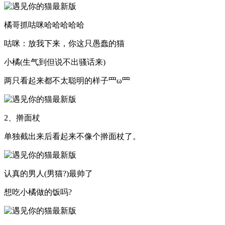
橘哥抓咕咪哈哈哈哈哈
咕咪：放我下来，你这只愚蠢的猫
小橘(生气到但说不出骚话来)
两只看起来都不太聪明的样子罒ω罒
2、擀面杖
单独截出来后看起来不像个擀面杖了。
认真的男人(男猫?)最帅了
想吃小橘做的饭吗?