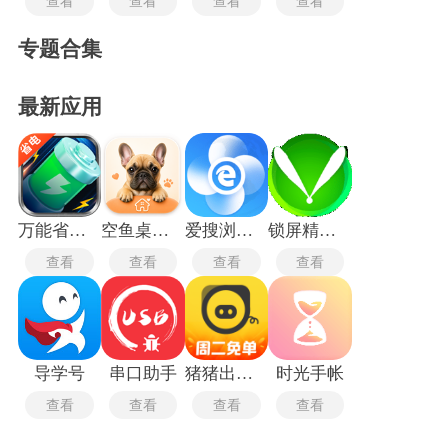
查看
查看
查看
查看
专题合集
最新应用
万能省电宝
空鱼桌面宠物
爱搜浏览器旧版
锁屏精灵旧版本
查看
查看
查看
查看
导学号
串口助手
猪猪出行司机端
时光手帐
查看
查看
查看
查看