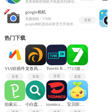
美美相框照相机手机版依托移动设备自带影像采集组件完成即时拍摄，也能调取设备本地存储的旧有图片开展二次加工。软件内置多类风格边框素材，涵盖日常记录、氛围感布景等不同类别素材，各类边框搭配柔和光影、简约贴纸等辅助装饰元素，不用额外搭配其他工具就能完成整套画面美化。美美相框照相机手机版脱离台式设备限制，可随身携带使用，依托移动设备镜头与屏幕完成图像拍摄、画面修饰全流程，不受固定使用场地约束。素材库会持续更新全新装饰样式，区分清新柔和、活泼趣味等多种视觉走向，适配不同场景下的画面修饰需求。
google相机
美颜相机 / 37MB
查看
google相机是由谷歌官方开发的移动端摄影应用，专注于提升手机成像质量与拍摄体验。其核心技术包括HDR+处理，可自动合成多张不同曝光的照片，有效平衡强光与暗部细节，在逆光或夜景场景中输出层次丰富、噪点控制优异的成片。该应用提供全景、、镜头模糊等创意模式，用户无需专业设备即可拍摄具有空间感或艺术效果的作品。例如，全景模式能无缝拼接广角风景，而镜头模糊则通过算法模拟单反级景深。Google相机魅族版具备智能场景识别功能，可自动检测拍摄对象，实时优化色彩、对比度等参数，简化手动设置流程。
热门下载
TuneIn Radio
VIA轻插件
龙卷风收音机纯净版
7723游戏盒老版本
查看
查看
查看
查看
伯索云学堂
小白盘安卓版
toomics玩漫
宝贝听听旧版本