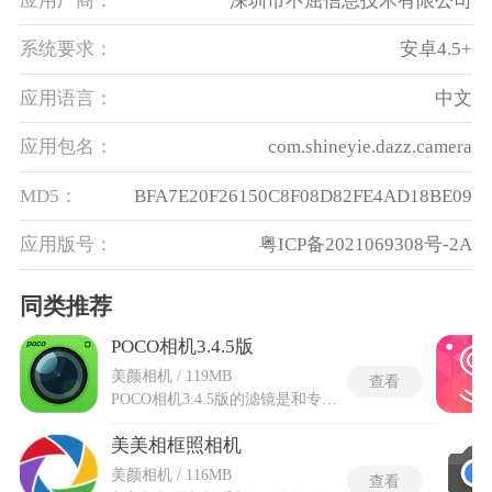
应用厂商：
深圳市不屈信息技术有限公司
系统要求：
安卓4.5+
应用语言：
中文
应用包名：
com.shineyie.dazz.camera
MD5：
BFA7E20F26150C8F08D82FE4AD18BE09
应用版号：
粤ICP备2021069308号-2A
同类推荐
POCO相机3.4.5版
美颜相机 / 119MB
查看
POCO相机3.4.5版的滤镜是和专业摄影师联合调校的，在拍摄界面集成了传统镜头、四格LOMO、二格镜头等五种模式，每种镜头对应独立的参数调节面板，按下左下角切换键即可完成模式轮换。光影特效系统由数十款真实镜头光效构成，星光、光斑与逆光模拟等元素经过专业摄影师参与调试，可叠加使用并支持逐层调节透明度。散景模拟能力通过智能算法识别主体边缘后自动生成背景虚化，效果接近单反相机的浅景深表现，主体轮廓始终保持锐利清晰。拍摄完成后内嵌的GIF短视频录制工具允许直接生成动态影像文件，为摄影素材增加了另一种表达维度。保留了手动测光功能，指尖在屏幕上纵向滑动即可独立控制明暗区域的曝光基准点。
美美相框照相机
美颜相机 / 116MB
查看