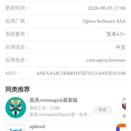
更新时间：
2026-08-05 17:06
应用厂商：
Opera Software ASA
系统要求：
安卓4.5+
应用语言：
中文
应用包名：
com.opera.browser
MD5：
4AEAA54C5EB491F50765114A95F43168
同类推荐
面具rootmagisk最新版
系统工具 / 12MB
查看
面具rootmagisk(Magisk)是一款专为安卓系统设计的深度定制工具，通过不修改系统分区的创新方式实现Root权限管理，成为刷机玩家的必备神器。支持隐藏Root状态，可绕过谷歌安全检测、银行应用及游戏防篡改机制，同时提供模块化框架让用户自由安装插件，实现性能优化、UI定制等功能。无论是通过Magisk Manager一键Root，还是利用Zygisk模式加载Xposed模块，它都能在保障系统稳定性的同时，解锁设备的无限潜力。其轻量级设计与开源特性使其兼容性极强，覆盖从入门级到旗舰机型的全系安卓设备，成为连接用户与深度玩机需求的桥梁。
apktool