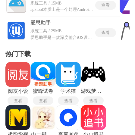
系统工具 / 15MB
查看
apktool本质上是一个处理Android应用包的工具，能将apk文件反编译成可编辑的资源文件，比如XML和代码，这样用户就能修改应用内容，然后重新打包成新apk，还附带签名和优化功能，确保文件完整可用。能管理framework-res.apk这类系统文件，以及把apk或dex转换成jar格式，方便深度分析。开发者常用它来调整应用界面或添加新特性，工具跨平台运行在Windows、Linux和Mac上，由Java编写，典型使用过程是先反编译原始apk。
爱思助手
系统工具 / 29MB
查看
爱思助手是一款深度整合iOS设备管理核心功能的专业工具，支持全机型覆盖(从iPhone XS至早期iPhone 6s系列)及多版本系统操作(iOS 4.0-11.1.2越狱)。提供百万级正版应用、游戏、铃声与壁纸资源库，支持免Apple ID高速下载及一键清理内存，大幅优化设备性能。用户可通过其实现全自动刷机、降级、SHSH文件备份与验机，同时高效管理文件、照片、通讯录等数据，甚至实现安卓手机对iPhone的直接管控(如查看验机报告、一键越狱)。
热门下载
阅友小说
蜜蜂试卷
学术猫
游戏梦工厂mugen最新版
查看
查看
查看
查看
极影影视
sfs一键汉化
夸克网盘
小小追书