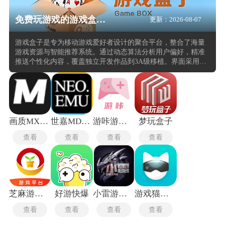
免费玩游戏的游戏盒子推荐
更新：2026-08-07
游戏盒子是专为移动游戏爱好者设计的聚合平台，整合了海量
游戏资源与智能推荐系统。通过动态算法分析用户偏好，精准
推送个性化内容，覆盖独立开发作品到3A级移植。界面采用极
简主义设计，减少视觉干扰，突出游戏核心体验。无缝跨平台
同步，支持云端存档和社交互动，在不同设备间切换时保持连
贯性。内置社区功能促进玩家交流，形成活跃的游戏文化生
态，增强用户粘性。
画质MXPro4.0
世嘉MD模拟器安卓版
游咔游戏盒子
梦玩盒子
查看
查看
查看
查看
芝麻游戏盒手机版
好游快爆
小雷游戏助手
游戏猫手游平台
查看
查看
查看
查看