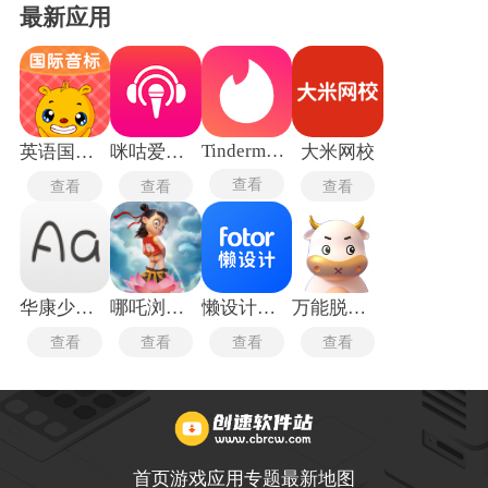
最新应用
Tindermatch
英语国际音标
咪咕爱唱手机版
大米网校
查看
查看
查看
查看
华康少女字体
哪吒浏览器
懒设计手机版
万能脱壳工具最新版
查看
查看
查看
查看
首页
游戏
应用
专题
最新
地图