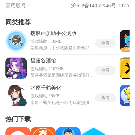
应用版号：
沪ICP备14052946号-107A
同类推荐
殇痕画质助手公测版
游戏辅助 / 10MB
查看
殇痕画质助手公测版是面向全品类手游玩家打造的轻量化画面优化工具，经过多轮内部测试后开放公开试用通道，所有帧率、画面调校工具全部对玩家免费使用，无需完成看广告就能解锁全部核心功能。殇痕画质助手公测版拓宽了游戏适配范围，覆盖上千款主流手游，专门针对热门大作更新专属优化预设方案，会自动识别手机处理器型号等硬件信息，智能匹配适配本机的画质参数，新手玩家直接套用一键预设就能同步拉高画面清晰度、解锁极限帧率，也能进入专业调节面板手动细化纹理等画面参数。
星露谷酒馆
游戏辅助 / 102MB
查看
星露谷酒馆是围绕星露谷物语打造的综合服务应用，实时交易大厅允许发布农作物和鱼类等物品需求，其他玩家看到后可直接响应交易。组队联机功能通过地图定位发现附近的游戏好友，共同完成节日活动和矿洞探险。社区论坛支持发帖分享农场布局和心得体会，每条帖子下方均可接收评论和点赞。星露谷酒馆的个人中心记录收藏的攻略和关注的其他玩家，所有互动数据集中归集于账号之下。物品交易系统让玩家之间交换资源和道具，多余作物可转化为有用物资。话题讨论按钓鱼和种植等玩法划分独立区域，同类爱好者可在对应板块内集中交流。
水原千鹤美化
游戏辅助 / 9MB
查看
水原千鹤美化是一款为玩家提供沉浸式视觉升级的辅助应用，通过多档位画质参数调节与帧率稳定算法，适配不同配置机型，在低功耗设备上也能呈现细腻光影与清晰细节。界面采用分区式布局，将美化资源、参数调节、快捷开关模块化呈现，支持悬浮窗快捷调用，游戏过程中无需切后台即可完成参数切换，兼顾操作效率与视觉沉浸感，持续更新的素材库保持风格新鲜感。融合角色元素与多元美化功能，为用户提供全方位的视觉定制服务。水原千鹤美化包最新版已全面优化，使用先进反检测技术，仅视觉美化不修改核心数据，安全防封号。
热门下载