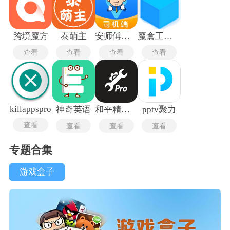
跨境魔方
泰萌主
安师傅司机端
魔盒工具箱
查看
查看
查看
查看
killappspro
神奇英语
和平精英比例助手
pptv聚力
查看
查看
查看
查看
专题合集
游戏盒子