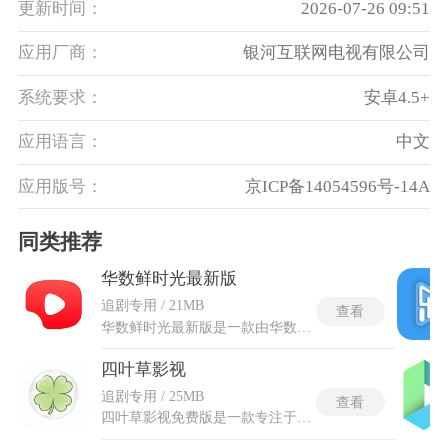
更新时间：
2026-07-26 09:51
应用厂商：
银河互联网电视有限公司
系统要求：
安卓4.5+
应用语言：
中文
应用版号：
京ICP备14054596号-14A‌
同类推荐
华数鲜时光最新版
追剧专用 / 21MB
查看
华数鲜时光最新版是一款由华数集团与西瓜视频联合打造的综合性视频播放平台，面向智能电视及机顶盒等大屏终端深度优化。汇聚了来自双方生态的海量内容，涵盖电影、电视剧、综艺、纪录片等长视频，以及西瓜视频和抖音的优质短视频与热点资讯。华数鲜时光最新版背靠智能推荐算法，能够在不同家庭成员的兴趣之间实现精准分发，同时通过高清播放与流畅解码，为大屏观影带来稳定而细腻的视觉体验。无论是追剧、看电影，还是刷短视频、浏览资讯，用户都可以在同一入口下完成，无需频繁切换应用，极大提升了客厅娱乐的效率与沉浸感。
四叶草影视
追剧专用 / 25MB
查看
四叶草影视免费版是一款专注于影视播放的工具，整合全网各类影视资源，打造便捷高效的一站式观影环境。软件涵盖多种题材和类型的影视内容，通过优化解析技术保障播放流畅度，搭配智能分类和推荐功能，让各类影视内容可快速检索、便捷观看。四叶草影视免费版无需额外付费，就能畅享海量高清影视资源，免费体验一站式追剧观影。软件还支持投屏、倍速、选集，满足不同观影偏好，为观影提供舒适、便捷的体验。平台海量资源更新及时、多源自由切换，让你可以更好的去沉浸式追剧。