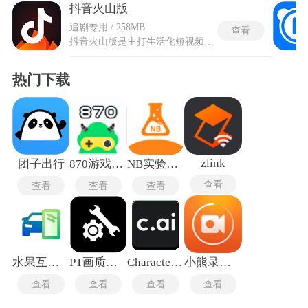
抖音火山版
追剧专用 / 258MB
查看
抖音火山版是主打生活化短视频创作与实时直播互动的内容平台，在抖音左上角菜单栏手动打开后即可使用，体积不单独上架应用商店入口。火山版频道倾向于推送时长在两分钟以上的中长视频内容，画面比例保留了原始横版浏览方式。本地生活板块围绕同城地点收集周边店铺探店与休闲娱乐写实类素材，点进餐厅短片后界面底部直接弹出商家地址栏。三农纪实区存储大量农业种植及乡村手工艺制作过程视频，搜素农民二字即可找到连续更新的采收作业全天记录。抖音火山版的POI定位系统把每个视频卡片右下角的地域标签做成跳转按钮，点击后展示同位置下发布的关联作品。
热门下载
zlink
团子出行
870游戏盒最新版
NB实验室教师端
查看
查看
查看
查看
水果互联车机版
PT画质助手
CharacterAI最新版
小熊录屏无广告版
查看
查看
查看
查看