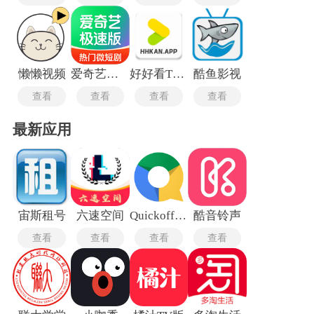
懒懒视频
爱奇艺极速版
好好看TV版
酷鱼影视
查看
查看
查看
查看
最新应用
宙斯租号
六速空间
Quickoffice Pro最新版
酷音铃声
查看
查看
查看
查看