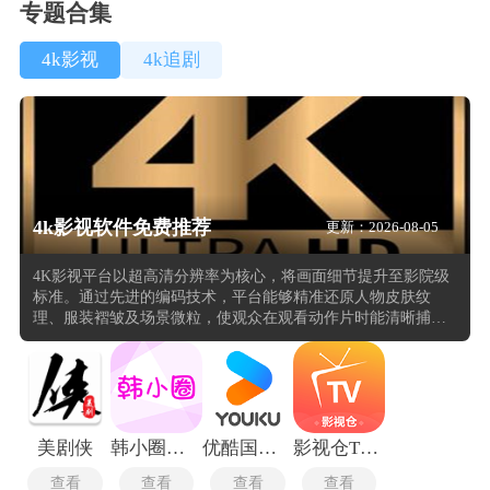
专题合集
4k影视
4k追剧
4k影视软件免费推荐
更新：2026-08-05
4K影视平台以超高清分辨率为核心，将画面细节提升至影院级
标准。通过先进的编码技术，平台能够精准还原人物皮肤纹
理、服装褶皱及场景微粒，使观众在观看动作片时能清晰捕捉
高速镜头中的肌肉线条，在文艺片中可细致观察角色面部表情
的微妙变化。专注海外内容的深度整合，构建覆盖欧美、日
韩、东南亚等多地区影视资源的4K生态。对冷门剧集收录，能
通过精准的多语种字幕实现无障碍观看。平台采用智能解码技
术，确保老旧设备在弱网环境下仍能流畅播放，彻底消除卡顿
现象，为用户打造无缝衔接的全球影视探索之旅。
美剧侠
韩小圈老版本
优酷国际版
影视仓TV版
查看
查看
查看
查看