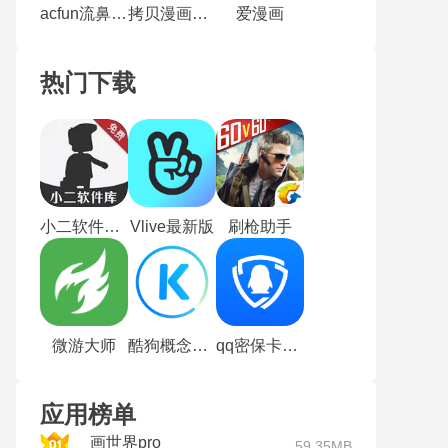
acfun流鼻血版
拷贝漫画最新版本2.1.7
爱漫画
热门下载
小二软件库最新版
Vlive最新版
刷枪助手
微游大师
酷狗概念版2.5.5
qq密保卡安卓版
应用榜单
画世界pro
59.35MB