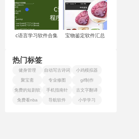
c语言学习软件合集
宝物鉴定软件汇总
热门标签
健身管理
自动写古诗词
小鸡模拟器
聚宝斋
专业修图
gif制作
免费的短剧软
手机指南针
古文字翻译
免费看nba
件
导航软件
小学学习