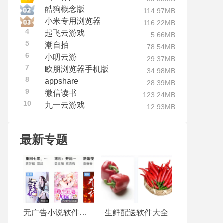
酷狗概念版
114.97MB
小米专用浏览器
116.22MB
4
起飞云游戏
5.66MB
5
潮自拍
78.54MB
6
小叨云游
29.37MB
7
欧朋浏览器手机版
34.98MB
8
appshare
28.39MB
9
微信读书
123.24MB
10
九一云游戏
12.93MB
最新专题
无广告小说软件推荐
生鲜配送软件大全