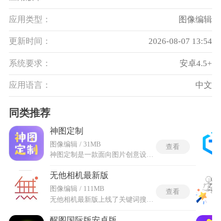
应用类型：
图像编辑
更新时间：
2026-08-07 13:54
系统要求：
安卓4.5+
应用语言：
中文
同类推荐
神图定制
图像编辑 / 31MB
查看
神图定制是一款面向图片创意设计的个性化定制工具，面向社交媒体运营、电商从业者及日常设计需求人群打造。汇聚海量精品模板，覆盖节日海报、商品促销、励志日签、影视剪辑封面等多种场景，仅需替换文字与图片内容，便能快速完成成品制作。神图定制免费版拥有持续更新的免费模板资源，每周上新数量可观，文字样式、贴纸、滤镜、抠图等基础编辑功能均能完整使用，导出内容无水印约束。特色智能抠图借助AI边缘识别技术，精准实现人物与背景的分离，发丝等细微部位也能完整保留。
无他相机最新版
图像编辑 / 111MB
查看
无他相机最新版上线了关键词搜索功能，输入关键词即可精准匹配对应滤镜，支持滤镜强度分段调节，还能自定义保存常用滤镜搭配方案，下次拍摄一键套用预设参数，不用反复调试参数。还新增滤镜一键检索功能，输入风格关键词就能快速定位想要的氛围感滤镜，主打原生自然质感美颜，针对不同性别肤质做专属优化。无他相机最新版是可以针对性调整五官细节、修饰脸型轮廓、优化光影瑕疵，还上线多款轻量趣味玩法，随手拍出氛围感优质照片视频。
醒图国际版安卓版