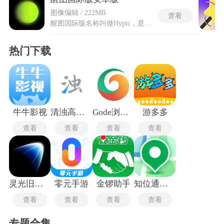
图像编辑 / 222MB
查看
醒图国际版名称叫做Hypic，是一款功能全面且易于上手的移动端图像处理工具，为用户提供便捷而高效的照片编辑体验。安卓版拥有专属胶片模拟渲染内核，精准还原复古银盐颗粒质感，弱化生硬调色痕迹，让户外自然光人像呈现层次细腻的氛围感成片效果。醒图国际版免费版支持AI智能背景全域替换，毫秒级抠取人物主体，无缝切换星空、海景、城市街景等海外热门场景，边缘过渡自然无锯齿瑕疵。AR节日限定光影特效，结合海外假日主题，添加氛围感光斑、流光轮廓、梦幻光晕，一键打造节日专属氛围感创意人像大片。
热门下载
牛牛影视
清浊高级版
Gode浏览器最新版
游多多
查看
查看
查看
查看
灵光旧版本
零元手游
金锣助手
知位通测量
查看
查看
查看
查看
专题合集