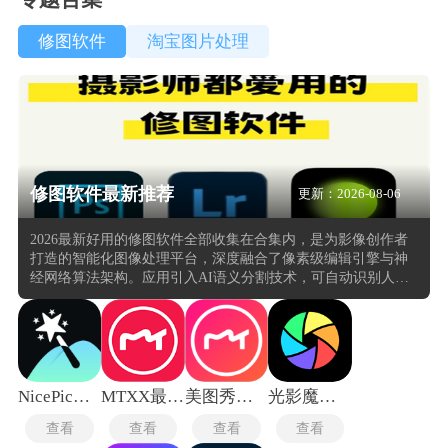
修图软件
淘宝图片处理
修图软件最新推荐
更新：2026-08-06
2026最新好用的修图软件全部收集在合集内，是为影像创作者
打造的智能化图像处理平台，深度融合了像素级编辑引擎与神
经网络算法架构。应用引入AI语义分割技术，可自动识别人像
轮廓、天空区域与建筑主体，结合画笔蒙版与渐变滤镜实现非
破坏性局部优化，大幅降低复杂选区的操作门槛。内置的胶片
模拟系统基于柯达、富士等经典胶卷物理特性建模，颗粒分
布、暗角衰减与色偏倾向均可独立调节，拒绝粗放式一键套
用。
NicePic图片处理
MTXX最新版
美图秀秀国际版
光影魔术手
查看
查看
查看
查看