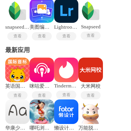
Snapseed
snapseed手机修图软件免费版
美图编辑大师
Lightroom中文版
查看
查看
查看
查看
最新应用
Tindermatch
英语国际音标
咪咕爱唱手机版
大米网校
查看
查看
查看
查看
华康少女字体
哪吒浏览器
懒设计手机版
万能脱壳工具最新版