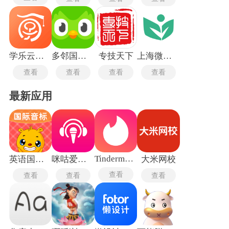
学乐云教学
多邻国旧版本4.15.4
专技天下
上海微校空中课堂
查看
查看
查看
查看
最新应用
Tindermatch
英语国际音标
咪咕爱唱手机版
大米网校
查看
查看
查看
查看