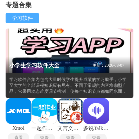
专题合集
学习软件
小学生学习软件大全
更新：2026-08-07
学习软件合集内包含大量时候学生提升成绩的学习助手，小学
至大学的全部课程知识应有尽有。不同于常规的内容堆砌型产
品，它采用动态难度调节机制，使每个知识节点都如同水面的
涟漪，根据用户的理解深度自动扩展或收缩关联概念的范围。
覆盖语文识字、数学计算、英语启蒙等学科，学生可通过虚拟
实验理解自然现象，避免死记硬背。其分步讲解功能针对阅读
理解、应用题等难点题型，提供可视化解题路径，帮助学生建
立逻辑思维框架。界面交互简洁友好，支持碎片化学习，契合
儿童注意力特点，使知识内化过程更高效。
Xmol
一起作业学生版
文言文翻译转换器手机版
多说TalkFace
查看
查看
查看
查看