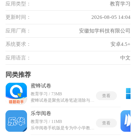
应用类型：
教育学习
更新时间：
2026-08-05 14:04
应用厂商：
安徽知学科技有限公司
系统要求：
安卓4.5+
应用语言：
中文
同类推荐
蜜蜂试卷
教育学习 / 73MB
查看
蜜蜂试卷是聚焦试卷笔迹清除与错题管理的辅助学习工具，智能图像处理自动识别纸张边缘并完成透视校正。手写笔迹擦除采用AI算法识别并消除书写痕迹，试卷整理系统支持分门别类归档，查找练习效率提升。电子版PDF生成便于随时打印练习，错题本功能集中存储错题并支持录入备注加深记忆。蜜蜂试卷免费版的专属复习卷由错题拼接而成，匹配个人薄弱环节。高清版PDF导出保证打印清晰度，试卷共享通过微信或钉钉将电子版发送给他人。AI专属私教提供随时交谈的答疑辅导服务，会员权益包含错题智能分析与云空间扩容等增值内容。
乐华阅卷
教育学习 / 11MB
查看
乐华阅卷手机版是专为中小学教师打造的手机端网上阅卷软件，让教师利用课余时间完成主观题批阅工作。和乐华阅卷服务端数据实时互通，试卷经过扫描仪电子化上传之后，授权教师登录移动端即可领取对应题组任务，采用独创模糊识别机制，对存在轻微褶皱、印刷瑕疵的答卷拥有良好兼容能力，能正常加载作答区域。乐华阅卷手机版内置数字评分面板，允许添加文字评语与标记，方便教师直观标注学生答题问题，具备完善的进度自动保存机制，中途退出阅卷任务不会丢失已批阅数据。