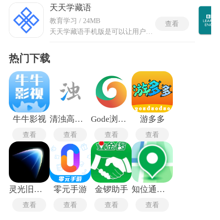
天天学藏语
教育学习 / 24MB
查看
天天学藏语手机版是可以让用户在手机上进行专业藏语学习的软件，搭建循序渐进的完整学习体系，从藏文字母基础拼读起步，逐步延伸至词汇、短句、日常对话。采用标准拉萨口音录制教学素材，搭配动画视频与语音音频相结合的授课形式，方便学习者随时跟读模仿发音。天天学藏语手机版的课程划分基础入门、对话交流、深入提升、高阶学习四大板块，收纳多季系统教程，覆盖大量实用场景用语，同步推送藏族民俗、地域景点、传统常识类阅读内容，让学习语言的同时了解本土文化内涵。
热门下载
牛牛影视
清浊高级版
Gode浏览器最新版
游多多
查看
查看
查看
查看
灵光旧版本
零元手游
金锣助手
知位通测量
查看
查看
查看
查看