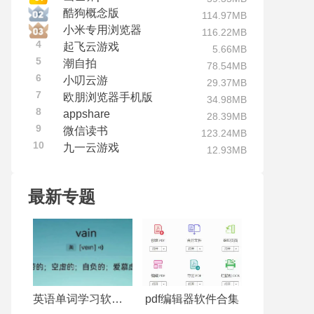
酷狗概念版
114.97MB
小米专用浏览器
116.22MB
4
起飞云游戏
5.66MB
5
潮自拍
78.54MB
6
小叨云游
29.37MB
7
欧朋浏览器手机版
34.98MB
8
appshare
28.39MB
9
微信读书
123.24MB
10
九一云游戏
12.93MB
最新专题
英语单词学习软件合集
pdf编辑器软件合集