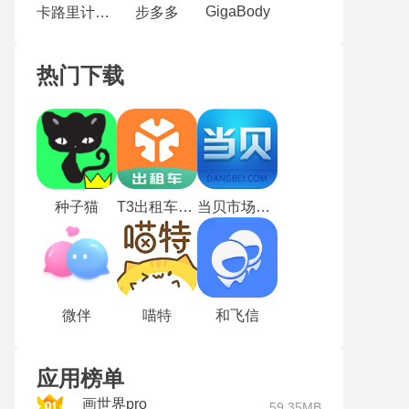
GigaBody
卡路里计算器
步多多
热门下载
种子猫
T3出租车司机版
当贝市场TV版
微伴
喵特
和飞信
应用榜单
画世界pro
59.35MB