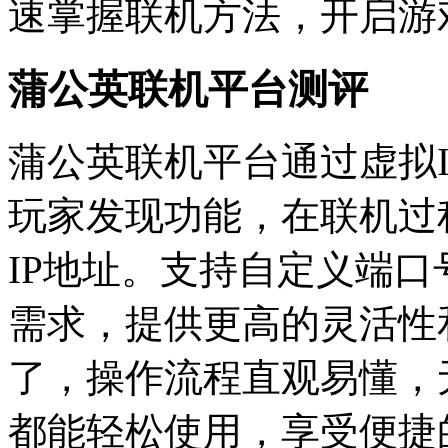
速掌握联机方法，开启游
蒲公英联机平台测评
蒲公英联机平台通过虚拟
玩家发现功能，在联机过
IP地址。支持自定义端
需求，提供更高的灵活性
了，操作流程直观易懂，
都能轻松使用，享受便捷