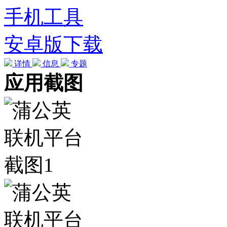
手机工具
安卓版下载
详情
信息
专题
应用截图