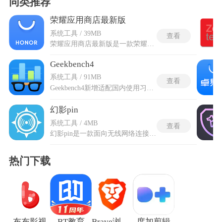
同类推荐
荣耀应用商店最新版
系统工具 / 39MB
查看
荣耀应用商店最新版是一款荣耀官方推出的手机应用以及手机游戏一站式下载平台，汇聚海量优质应用，涵盖影音娱乐、实用工具、社交通讯、热门游戏等多类内容，为用户带来全面且极速的下载体验。平台精选经过核验的程序，兼顾安全性与实用性，可按类别或榜单快速定位感兴趣的项目。搜索与推荐结合使用习惯与热点趋势，让发现新应用更省时。下载过程稳定高效，安装指引清晰，方便在不同需求场景下迅速获取所需工具或娱乐内容，为日常使用与休闲提供更多可靠选择与流畅感受。
Geekbench4
系统工具 / 91MB
查看
Geekbench4新增适配国内使用习惯的分享渠道，跑分完成后生成带中文分数标注的结果截图，可直接一键保存至本地相册，截图内自动标注中文单核、多核、GPU三项得分，中文版完全适配国内用户分享需求。内置统一计分基准线，分数数值与设备性能呈正比，每一轮测试结束后都会自动生成清晰的单核、多核、显卡、电池四类得分。Geekbench4中文安卓版完整抓取设备底层原始硬件参数，不会被厂商系统层面虚假修改的配置数据蒙蔽，还可以跨系统数据横向对比。
幻影pin
系统工具 / 4MB
查看
幻影pin是一款面向无线网络连接与管理的实用工具，独立运行核心让整体运行不受外置网卡条件约束，适配多数安卓设备的运行环境，运行过程中不会对设备原有系统与安全设置造成改动。整体运行状态稳定，界面与进程中无强制广告与恶意插件干扰，能够切实满足户外、公共场所等场景下的网络接入需求，让便捷上网的过程更具安全性与省心体验。幻影pin免root版本无需对设备进行权限修改便能启用全部功能，能够自动扫描周边可接入的WiFi热点，通过专属技术对开启WPS功能的网络进行Pin码验证，绕开传统密码输入流程完成网络接入。
热门下载
布布影视
BT教育
Brave浏览器
度加剪辑