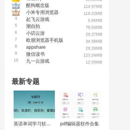
酷狗概念版
114.97MB
小米专用浏览器
116.22MB
4
起飞云游戏
5.66MB
5
潮自拍
78.54MB
6
小叨云游
29.37MB
7
欧朋浏览器手机版
34.98MB
8
appshare
28.39MB
9
微信读书
123.24MB
10
九一云游戏
12.93MB
最新专题
英语单词学习软件合集
pdf编辑器软件合集