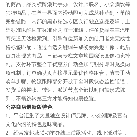
的商品，品类横跨潮玩手办、设计师联名、小众酒饮等
独特物品，在单一界面内滑动即可完成从种草到下单的
完整链路。内部的黑市精选专区实行独立选品逻辑，上
架标准以酷且非标准化为唯一准线，许多货品在主流电
商渠道无法检索到。引导每位新加入的使用者先完成性
格标签匹配，通过自选关键词生成初始兴趣画像，此后
首页出现的商品、日记与专栏文章均围绕该画像动态排
列。支付环节整合了优惠券自动叠加与积分即时兑换两
项机制，订单确认页直接显示最优价格组合，省去手动
凑单步骤。物流跟踪部分开放了全时段状态监控通道，
发货后的揽收、转运、派送节点全部以时间轴形式陈
列，不需跳转第三方才能得知包裹位置。
公路商店最新版特色
1、平台汇集了大量独立设计师品牌、小众潮牌及富有
文化内涵的特色趣味商品。
2、经常发起或联动举办线上话题活动、线下派对等，