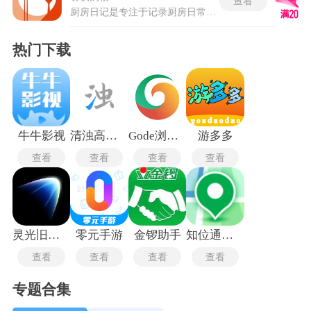
查看
厨房日记是专注于记录厨房日常、助力烹饪成长的实用工具，关注功能可以及时看到达人的最新动态和菜谱更新。菜谱发布模块支持图文和视频两种形式，发布的内容会展示在个人主页上。收藏功能帮助保存感兴趣的菜谱和内容，这些收藏品可以随时查看和整理。数据同步功能将个人日记和收藏列表保存在云端，更换设备后登录账号即可恢复全部内容。厨房日记提供超过十款信纸样式和多种日记显示模式，能按照个人喜好调整视觉风格。厨房打卡活动要求用户连续记录烹饪过程，坚持打卡可获得积分并兑换实物奖品。
热门下载
牛牛影视
清浊高级版
Gode浏览器最新版
游多多
查看
查看
查看
查看
灵光旧版本
零元手游
金锣助手
知位通测量
查看
查看
查看
查看
专题合集