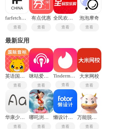
farfetch发发奇
有点优惠
全民欢乐购
泡泡摩奇
查看
查看
查看
查看
最新应用
Tindermatch
英语国际音标
咪咕爱唱手机版
大米网校
查看
查看
查看
查看
华康少女字体
哪吒浏览器
懒设计手机版
万能脱壳工具最新版
查看
查看
查看
查看