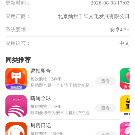
更新时间：
2026-08-08 17:03
应用厂商：
北京灿烂千阳文化发展有限公司
系统要求：
安卓4.5+
应用语言：
中文
同类推荐
易拍即合
餐饮购物 / 24MB
查看
易拍即合是一个专注于拍卖交易的线上手机平台，提供低门槛、高自由度的交易环境。可免费开设店铺，无需任何费用负担即可上架商品参与拍卖。买家能以0元起拍的低成本模式参与竞拍，享受捡漏的乐趣。易拍即合每日更新大量优质拍品，品类包含珠宝玉石、3C电子产品、宠物等多个领域，交易模式采取竞拍与一口价的方式，流程直观清晰。在结算环节，平台采用保证金托管机制锁定双方履约意愿，出价成功即冻结对应额度，交割完成后释放或划转款项。
嗨淘全球
餐饮购物 / 11MB
查看
嗨淘全球专为安卓手机用户打造的海淘消费购物软件，采用海外源头直采、品牌官方授权模式，全程海关入仓监管，货源链路透明，提供了韩系美妆、欧美护肤、进口母婴奶粉等商品类型，不用远赴免税店就可以采购海外好物。推行海淘三包福利，商品包邮、包含海外消费税与国内进口关税，结算无额外隐性税费。嗨淘全球app搭建购物加上内容互动体系，不定期上线韩流明星直播种草，同步更新海外美妆潮流资讯，实现一边浏览时尚内容一边选购商品。
厨房日记
餐饮购物 / 158MB