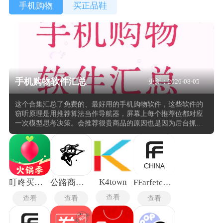
手机购物
买正品鞋
手机购物软件汇总
更新：2026-08-05
这个合集汇总了免费的、最好用的手机购物软件，这些软件的
窃听原理是用推荐算法当作导航器，屏幕上每个推荐位都对应
一次模型思考决策。会推荐很贵商品的原因也是因为后台抓取
相似用户的购买记录，内容理解识别图片中的商品类别和风格
标签，追踪最近一段时间内的浏览和搜索然后再推荐出商品。
打开任何一款手机购物平台，最先看到的是一张根据近期浏
览、收藏和购买记录自动排列的瀑布流卡片，每一张都标注了
折扣、券后价和预计送达时间。
K4town
叮咚买菜最新版
公路商店最新版
FFarfetch安卓版
查看
查看
查看
查看