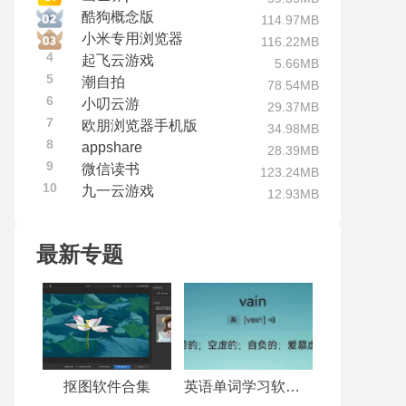
酷狗概念版
114.97MB
小米专用浏览器
116.22MB
4
起飞云游戏
5.66MB
5
潮自拍
78.54MB
6
小叨云游
29.37MB
7
欧朋浏览器手机版
34.98MB
8
appshare
28.39MB
9
微信读书
123.24MB
10
九一云游戏
12.93MB
最新专题
抠图软件合集
英语单词学习软件合集