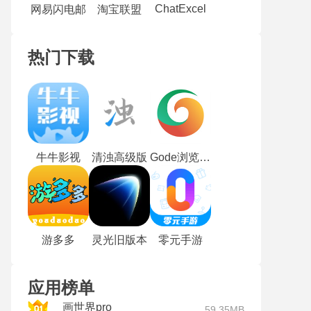
ChatExcel
网易闪电邮
淘宝联盟
热门下载
牛牛影视
清浊高级版
Gode浏览器最新版
游多多
灵光旧版本
零元手游
应用榜单
画世界pro
59.35MB