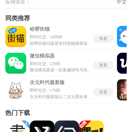
应用语言：
中文
同类推荐
哈啰街猫
即时社交 / 140MB
查看
哈啰街猫旧版是依托智能猫屋设备打造的流浪猫关爱服务平台，以轻量化功能设计为核心，聚焦流浪猫帮扶与线上互动体验。哈啰街猫旧版摒弃后续迭代的各类增值服务与繁杂板块，保留最核心的云投喂、猫咪档案记录等基础功能，界面布局简洁直观。平台联动线下全域布设的智能猫屋，搭建线上公益帮扶渠道，可直接完成物资投放与猫咪状态查看，同时搭建专属交流圈层，分享流浪猫养护、救助相关内容，普及科学护猫理念，助力普通大众低成本参与流浪动物保护工作，构建人与流浪猫和谐共处的社区生态。
微信模拟器
即时社交 / 12MB
查看
微信模拟器是一款集趣味性与实用性于一体的娱乐软件，其主要功能是高度模拟微信的界面与交互流程，生成以假乱真的截图。可以自由选择聊天对象，自行编辑双方的头像、昵称、聊天内容以及具体时间，构建出一段段完整的对话记录。微信模拟器免费版无水印还支持模拟转账、红包发送等金融操作界面，并能精确还原包括电量、信号、时间在内的状态栏细节，并且生成的所有图片都没有水印。制作完成后，可以便捷地将图片分享至其他平台，用于娱乐、创作或特定演示场景。
次元时代最新版
即时社交 / 17MB
查看
次元时代最新版让二次元爱好者可以轻松进行交流沟通，最新版提供了海量丰富动漫资源，随时都可以进入到平台去查看。覆盖漫画、轻小说多元内容，不管是追番、看漫画，还是找同好、聊话题，都能一站式满足。智能推荐算法会根据浏览习惯，精准推送感兴趣的作品与话题，帮助快速找到心头好。次元时代的社区内圈子丰富，各种不同类型的兴趣小组齐全，用户可发帖、评论、发返图，扩列结交兴趣相同的同好，是二次元爱好者日常必用的温暖聚集地。
热门下载