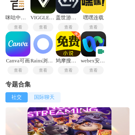
咪咕中信书店
VIGGLE中文版
盖世游戏pc模拟器
嘿嘿连载
查看
查看
查看
查看
Canva可画
Rains浏览器老版本
鸠摩搜书安卓版
webex安卓版
查看
查看
查看
查看
专题合集
社交
国际聊天