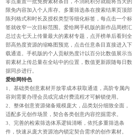
零点重置一批免费素材条目，不消耗积分就能将当天的
限免内容加入个人库存。多重筛选条在搜索结果页顶部
陈列格式和时长及授权类型等细化标签，每点击一个标
签就收窄一次目标范围。爱给网手机版的新作品周榜汇
总过去七天上传量最大的素材专题，点开榜单后看到全
部高热度资源的缩略图预览，点击任意条目直接进入下
载通道。手机版的个人贡献热度计以百分比数值展示当
前素材上传总量在全站中的位置，数值更新跟随每日数
据同步进行。
爱给网特色
1、基础类创意素材开放零成本获取通道，高阶专属内
容则需要办理会员或完成付费流程才可解锁使用。
2、整体创意资源储备规模庞大，品类划分细致全面，
适配多元创作场景，契合各类创意内容挖掘需求。
3、完善的检索筛选体系逻辑清晰，依托多重筛选条
件，快速从庞大资源池内锁定契合需求的创作素材。