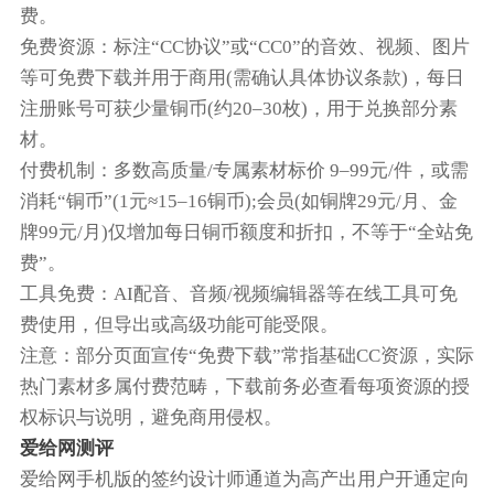
费。‌‌
‌免费资源‌：标注“‌CC协议‌”或“‌CC0‌”的音效、视频、图片
等可免费下载并用于商用(需确认具体协议条款)，每日
注册账号可获少量铜币(约20–30枚)，用于兑换部分素
材。
‌付费机制‌：多数高质量/专属素材标价 ‌9–99元/件‌，或需
消耗“铜币”(1元≈15–16铜币);会员(如铜牌29元/月、金
牌99元/月)仅增加每日铜币额度和折扣，‌不等于“全站免
费”‌。
‌工具免费‌：AI配音、音频/视频编辑器等在线工具可免
费使用，但导出或高级功能可能受限。‌‌
注意：部分页面宣传“免费下载”常指基础CC资源，实际
热门素材多属付费范畴，下载前务必查看每项资源的‌授
权标识与说明‌，避免商用侵权。‌‌
爱给网测评
爱给网手机版的签约设计师通道为高产出用户开通定向