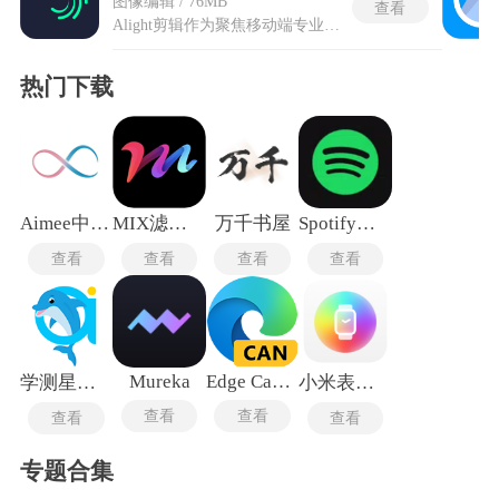
图像编辑 / 76MB
查看
Alight剪辑作为聚焦移动端专业级动画与视频后期制作的应用，将多轨道时间线编辑与关键帧动画引擎直接引入手机屏幕，在项目内可同时堆叠图像、音频、形状及文字等任意图层，对每一层的位置坐标、缩放比例、旋转角度、透明度数值逐帧设定变化轨迹，从而让静止素材产生运动。alight motion剪辑软件内置一张完整的贝塞尔曲线图表，运动节奏的快慢缓急是通过手动拖拽控制杆自由捏合加速与减速曲线，实现从弹性弹跳到凌厉冲击等多种风格。支持导入并编辑矢量图形文件，导出时不会因放大而出现锯齿。
热门下载
Aimee中文版
MIX滤镜大师
万千书屋
Spotify安卓版
查看
查看
查看
查看
Mureka
Edge Canary
学测星最新版
小米表盘自定义工具最新版
查看
查看
查看
查看
专题合集