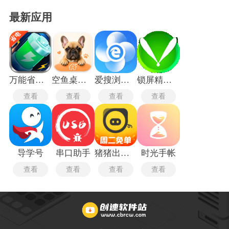
最新应用
万能省电宝
空鱼桌面宠物
爱搜浏览器旧版
锁屏精灵旧版本
查看
查看
查看
查看
导学号
串口助手
猪猪出行司机端
时光手帐
查看
查看
查看
查看