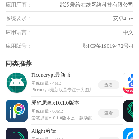
应用厂商：
武汉爱给在线网络科技有限公司
系统要求：
安卓4.5+
应用语言：
中文
应用版号：
鄂ICP备19019472号-4
同类推荐
Picencrypt最新版
图像编辑 / 4MB
查看
Picencrypt最新版是专注于为图片提供高强度加密与隐私保护的专用工具，添加照片后，可以自主设置压缩系数并输入带小数点的密钥，点击加密按钮即可完成操作。闯入警报功能会在多次输入错误密码时，自动启动前置摄像头拍摄使用者的照片。伪密码保护机制允许用户设置一套伪装密码，输入该密码后会打开另一套伪装的相册库。Picencrypt最新版的图标伪装功能可以将软件的桌面图标伪装成计算器，降低被他人注意到的可能性。最新版优化了隐藏图标选项，软件在系统桌面不生成任何图标，需要通过特定方式才能启动应用。
爱笔思画x10.1.0版本
图像编辑 / 60MB
查看
爱笔思画x10.1.0版本是一款功能强大的手机绘画应用，提供丰富的绘画工具，包括数百种笔刷、过滤器、标尺和素材库，轻松创作专业级画作，适合初学者和资深艺术家使用。软件采用先进的OpenGL技术，确保绘画过程顺滑流畅，并支持仿生触摸模式，根据压力调整笔刷厚度，带来沉浸式绘画体验，同时界面设计简洁易用，让新手也能快速上手并享受创作乐趣。
Alight剪辑