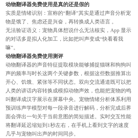
动物翻译器免费使用是真的还是假的
实质是情绪识别‌：宣称的“翻译”其实是通过声音分析宠
物是饿了、焦虑还是兴奋，再转换成人类语言 。
‌无法验证语义‌：宠物具体想说什么无法核实，App 显示
的对话多是拟人化加工，比如把叫声变成“快看看我
嘛”。‌‌‌
动物翻译器免费使用测评
动物翻译器的声音特征提取模块能够捕捉猫咪和狗狗叫
声的频率与时长这两个关键参数，根据这些数据推算出
开心、饥饿、紧张等不同状态。双向交流通道既可以把
人类的讲话内容转换成模拟动物声效，也能把宠物的鸣
叫翻译成汉字展示在屏幕中央。宠物情绪分析体系利用
预训练声学模型对每一段录音进行解码，分析完成后界
面会弹出一句关于当前意图的简短描述。实时交互性能
将翻译延迟缩短到1秒左右，在手机上看到文字的速度
几乎与宠物叫出声的时间同步。