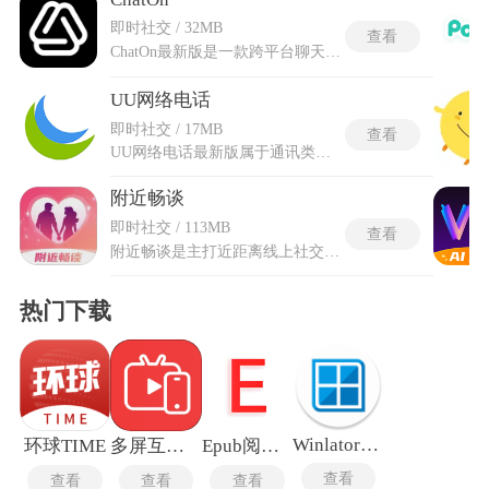
即时社交 / 32MB
查看
ChatOn最新版是一款跨平台聊天软件，支持多种语言，让用户能够在不同设备与地域间顺畅交流。ChatOn提供一对一对话、群聊及群发信息功能，方便在私密或小团体间传递消息。用户可共享图片、视频、语音信息以及联系人，丰富沟通形式的多样性与信息承载量。多语言适配使跨文化交流无明显障碍，界面与交互逻辑在不同平台上保持一致，便于快速上手。整体以多元共享与语言包容为基点，为需要跨国界、多形式交流的人群构筑连贯且高效的即时联络空间，让沟通兼具广度与深度。
UU网络电话
即时社交 / 17MB
查看
UU网络电话最新版属于通讯类工具，依托云语音处理技术完成通话链路搭建，跳出传统通讯的部分固有限制。拨通环节无需联络对象装配同类工具，接听方沿用普通来电接收模式即可完成对话。UU网络电话最新版针对过往运行隐患做修整，对通话相关模块做调校，扩充隐私防护相关能力，整体通讯稳定性得到提升，相比旧的迭代版本，适配更多现实沟通场景。整套体系去掉月租类固定开销，按照实际通话时长完成扣费，资费标准处于较低区间。语音解码环节经过重新调校，嘈杂环境下也可以维持对话清晰度。
附近畅谈
即时社交 / 113MB
查看
附近畅谈是主打近距离线上社交的交友工具，通过精确的定位系统获取所在区域，并将附近在线的其他人展示在列表中。内置了文字聊天、语音聊天和视频聊天三种沟通模式，可以根据自身偏好自由选择交流方式。兴趣匹配算法会分析填写的个人标签和兴趣爱好，推荐具有共同话题的潜在聊天对象。附近畅谈交友APP提供了匿名聊天功能，在开启此模式后可以隐藏个人真实身份信息。实时消息提醒系统会在收到新消息时立即弹出通知，确保沟通不会出现延迟。认证体系要求新用户完成真人验证步骤，未通过认证的账号在匹配时会被降低优先级。
热门下载
Winlator10.12
环球TIME
多屏互动电视TV版
Epub阅读器
查看
查看
查看
查看