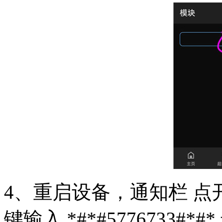
4、重启设备，通知栏 点
键输入 *#*#5776733#*#*