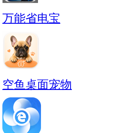
万能省电宝
空鱼桌面宠物