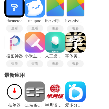
看，这类工具都提供了主题、壁纸、图标、字体的全链路定
制。比如通过动态壁纸实现屏幕呼吸感，或利用小组件构建天
气、日程等实用模块，这种「模块化」设计让不同审美偏好的
用户都能找到适配方案。同时，部分工具支持微信 / QQ 界面的
全局透明化改造，这种细节优化能显著提升沉浸感。
themetoo
upupoo
live2d手机版
live2dviewerex手机版
查看
查看
查看
查看
搜图神器
小米主题商店
人工桌面鹿鸣版
字体美化大师免费版
查看
查看
查看
查看
最新应用
抽签器
CF装备助手手机版
半月谈旧版本
爱多分学生版