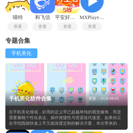
喵特
和飞信
平安好生活
MXPlayer播放器最新版
查看
查看
查看
查看
专题合集
手机美化
手机美化软件合集
更新：2026-08-05
在手机美化领域，好用的定义早已超越单纯的视觉修饰，而是
需要兼顾个性化表达、操作便捷性与资源迭代速度。如果你正
在寻找既能快速上手又能深度定制的解决方案，本次带来的手
机美化app合集或许能帮你避开盲目试错的坑。从基础功能来