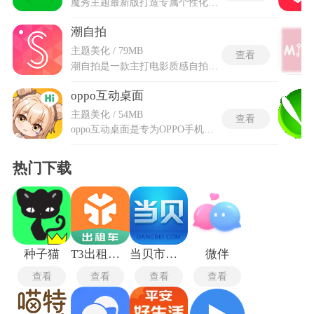
魔秀主题最新版打造专属个性化桌面视觉样式，汇聚多元风格的主题套装、静态动态壁纸以及锁屏样式资源。囊括动漫、潮流等多种风格分类，每类素材都经过精细筛选，画面质感细腻耐看。搭载专属编辑模块，支持自行搭配图标样式、桌面组件与背景画面，自由组合出独有的桌面风格。魔秀主题最新版修复过往出现的显示异常问题，同时扩充主题、壁纸及特效素材库，还微调内部功能排布，适配当下各类机型显示适配需求，带来更贴合日常使用的美化体验。
潮自拍
主题美化 / 79MB
查看
潮自拍是一款主打电影质感自拍体验的移动端摄影应用，结合美图秀秀的自然美颜技术，能够精准扫描五官，实现拍摄瞬间的零瑕疵美颜效果。提供全球独家电影主题特效及背景虚化功能，支持延时拍摄、动态视频拍摄等多种模式。潮自拍的新版本更是新增了潮拍地点推荐、潮流社区等功能，进一步优化了用户的使用体验。强大的影像优化与美学增强能力，让用户轻松拥有理想的身材比例。
oppo互动桌面
主题美化 / 54MB
查看
oppo互动桌面是专为OPPO手机用户设计的个性化桌面应用，提供海量主题和壁纸资源，包括动态壁纸、二次元风格等，可自由选择和更换，打造独特手机界面。操作方面，支持多种手势如长按激活、双指缩放快速访问应用，同时语音指令控制手机功能简化日常使用。系统根据用户习惯推荐主题和壁纸，确保桌面高度个性化，并融入视频铃声、桌面挂件等元素，优化低功耗运行流畅，无需担心卡顿问题。oppo互动桌面精灵提供如卡卡西、龙女辰辰、白月魁等知名IP角色，通过喂养、聊天或角色表演进行互动，每次解锁屏幕时角色会跟随滑动转动，增加视觉趣味。
热门下载
种子猫
T3出租车司机版
当贝市场TV版
微伴
查看
查看
查看
查看