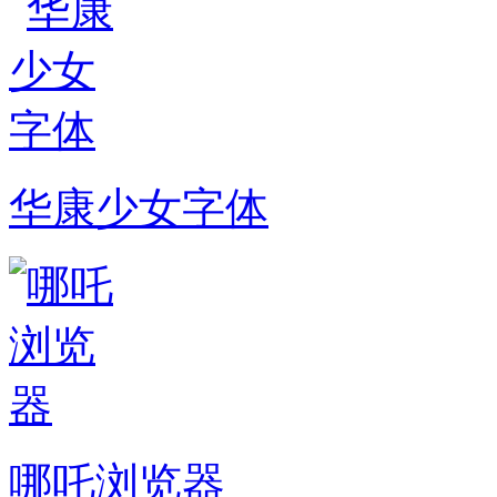
华康少女字体
哪吒浏览器