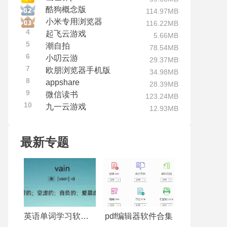
酷狗概念版
114.97MB
小米专用浏览器
116.22MB
4
起飞云游戏
5.66MB
5
潮自拍
78.54MB
6
小叨云游
29.37MB
7
欧朋浏览器手机版
34.98MB
8
appshare
28.39MB
9
微信读书
123.24MB
10
九一云游戏
12.93MB
最新专题
英语单词学习软件合集
pdf编辑器软件合集