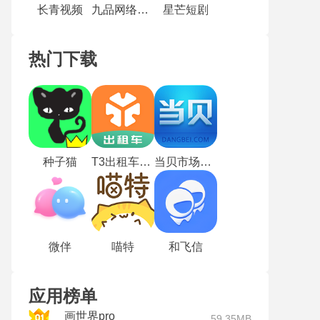
长青视频
九品网络电视
星芒短剧
热门下载
种子猫
T3出租车司机版
当贝市场TV版
微伴
喵特
和飞信
应用榜单
画世界pro
59.35MB