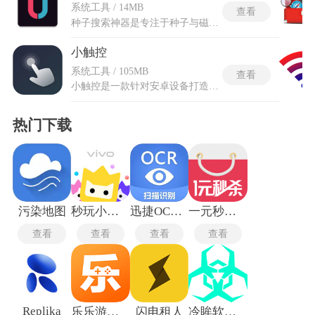
系统工具 / 14MB
查看
种子搜索神器是专注于种子与磁力资源检索的工具，工作机制直接接入全球分布式哈希表节点，通过主动监听广播和爬取服务器数据来构建实时资源索引。输入一个关键词后，会同步向多个节点发起查询，将匹配到的种子元数据，包含文件大小、做种人数、下载完成率等指标，汇总后按健康度进行排序展示。种子搜索神器app多引擎并行搜索，系统内置了八个以上的BT磁力连接搜索引擎以及多个服务器节点，一次搜索就能覆盖国内外主流种子站点的数据，搜索结果在几秒内返回，每条链接都附带了做种数与文件大小的标识。
小触控
系统工具 / 105MB
查看
小触控是一款针对安卓设备打造的AI全自动连点软件，集成智能连点机器与定时任务功能，可自动完成能量收取、签到、一键连招等重复操作。支持录制操作流程并设定循环执行，将繁琐任务安排在空闲或夜间自动运行，释放双手专注其他事务。AI算法可识别界面状态与节奏，保证点击位置与时机精准，减少误触与漏触。任务编排灵活，可按需组合步骤并设置间隔与次数，实现稳定高效的无人值守执行。无论是日常收集还是游戏脚本，都能以低干预方式持续完成，为重复性操作提供省心可靠的自动化方案。
热门下载
污染地图
秒玩小游戏
迅捷OCR文字识别
一元秒杀网
查看
查看
查看
查看
Replika
乐乐游戏盒
闪电租人
冷眸软件库lmrjk