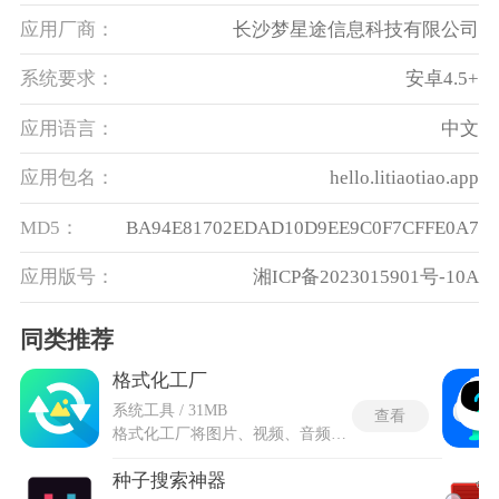
应用厂商：
长沙梦星途信息科技有限公司
系统要求：
安卓4.5+
应用语言：
中文
应用包名：
hello.litiaotiao.app
MD5：
BA94E81702EDAD10D9EE9C0F7CFFE0A7
应用版号：
湘ICP备2023015901号-10A
同类推荐
格式化工厂
系统工具 / 31MB
查看
格式化工厂将图片、视频、音频的多种处理功能集中于一体，无需下载多个工具来回切换，通过内置的编码优化策略在本地完成数据流的无损重组，在安卓设备上将1GB大小的视频文件压缩至300MB以内时，画面细节的损失肉眼几乎不可察觉。构建了一套极其严苛的像素级采样算法，针对暗光拍摄或高动态范围的特殊素材，会自动调整降噪策略与码率分配，防止视频暗部出现块状模糊或色彩断层。在处理图片时提供了长宽像素独立调节与内存体积压缩这两种并行的瘦身通道，可以只降低文件占用而不改变分辨率尺寸。为了防止误操作覆盖原始资料，所有转换均默认执行确认前备份，确认输出文件完好后才会删除暂存副本。
种子搜索神器