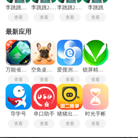
李跳跳派大星
李跳跳2.8满血版
李跳跳2.6满血版
李跳跳
查看
查看
查看
查看
最新应用
万能省电宝
空鱼桌面宠物
爱搜浏览器旧版
锁屏精灵旧版本
查看
查看
查看
查看
导学号
串口助手
猪猪出行司机端
时光手帐
查看
查看
查看
查看