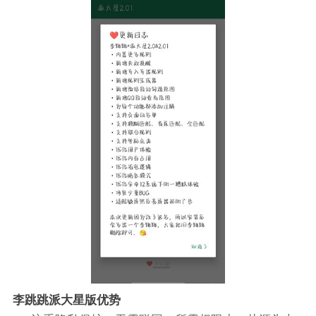
李跳跳派大星版优势