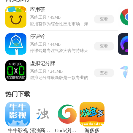
应用荟
系统工具 / 49MB
查看
应用荟作为综合性应用市场，海量资源库覆盖健康、运动、社交、娱乐和工具等多个领域，每类应用均经过专门适配。严格安全审核对所有上架应用执行病毒查杀和隐私检测，确保下载内容的安全可靠。智能推荐系统依据使用习惯和偏好推送个性化内容，发现潜在需要的软件。一键极速安装简化了下载流程，安装完成后自动清理安装包以节省存储空间。表盘定制专区提供丰富的动态和静态表盘资源，可按个人喜好设计专属界面。应用荟的语音交互功能深度适配手表助手，通过语音指令即可完成搜索和控制操作。离线下载支持在手机端提前获取应用，再通过蓝牙传输至手表完成安装。
停课铃
系统工具 / 44MB
查看
停课铃是专注气象灾害与特殊天气预警的专属工具，平台整合多地气象监测数据与官方通知资源，实时捕捉暴雨、寒潮等灾害天气动态。停课铃旧版区别于改版后新增多元化附加功能的新版，整体界面布局简约朴素，剔除冗余多余模块。根据广东省气象灾害防御条例中台风黄色及以上和暴雨红色信号为停课信号的条款，提供停课通知服务。停课铃支持无账号使用的基本天气查询功能，降低使用门槛。智能预警推送模块全天候监测气象变化，检测到预警信号后立即弹窗并震动手机。支持可定制预警范围，可勾选关注的城市及具体预警类型，桌面插件模式在电脑端以小悬浮球形式常驻，停课时自动弹出窗口并震动提醒。
虚拟记分牌
系统工具 / 245MB
查看
虚拟记分牌最新版是一款专业的手机计分工具软件，软件的功能是替代传统纸笔和专用记分设备，实现各类赛事、活动的便捷计分与时间管理，有四十余种运动及益智竞技项目，均可找到对应计分模式。虚拟记分牌最新版修复了过往使用中的各类漏洞，提升了运行流畅度，新增多种运动适配模式和自定义功能，优化了界面布局与操作逻辑，能更好适配各类设备，满足不同场景下的计分需求。用户可通过简单操作完成比分更新、时间管控，还能自定义队伍信息、记分规则，适配室内场馆、户外场地等多种场景，让每一场比赛的计分过程更高效、更规范，为各类竞技活动提供便捷的数字化支持。
热门下载
牛牛影视
清浊高级版
Gode浏览器最新版
游多多