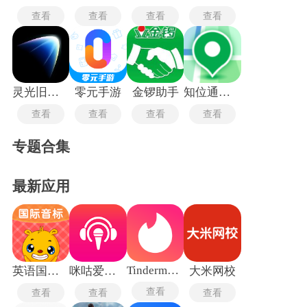
查看
查看
查看
查看
灵光旧版本
零元手游
金锣助手
知位通测量
查看
查看
查看
查看
专题合集
最新应用
Tindermatch
英语国际音标
咪咕爱唱手机版
大米网校
查看
查看
查看
查看