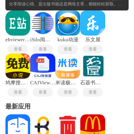
分享阅读心得。是出版书籍还是网络文章，都能轻松获取。简
洁、大气的界面设计和人性化的功能，如夜间模式、多种字体
选择等，满足了不同用户的阅读需求。番茄小说还提供海量的
免费热门畅销图书，无论是断断续续的阅读者还是全职阅读爱
好者，都能在这里找到适合自己的阅读内容。
ehviewer绿色版1.9.4.7
iSilo阅读器中文版
kuku动漫
乐文屋
查看
查看
查看
查看
鸠摩搜书安卓版
CAJViewer安卓版
米读极速版
石器书屋自由阅读
查看
查看
查看
查看
最新应用