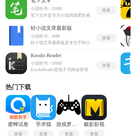
笔下文学
小说听书 / 29MB
查看
笔下文学是专为小说阅读爱好者打造的阅读神器，构建了一套多路径找书机制，在书城首页可通过系统分类、作品评分和社交书单三种维度交叉筛选，准确锁定未完结的热门连载或冷门完结好文。内载的全网智能抓取引擎将不同阅读平台的同部作品整合至一个结果页，彻底避免了跨平台比价与版本核对的繁琐过程。阅读界面内实行零广告策略，正文页面不加载任何弹窗、悬浮按钮或视频插播，并固化夜间护眼模式的色温与对比度参数，减少蓝光波段透过率，使连续追读三小时的眼部疲劳感显著低于常规阅读工具。
轻小说文库最新版
小说听书 / 3MB
查看
轻小说文库最新版是专注于轻小说阅览的专属阅读工具，平台整合了全品类轻小说内容，涵盖异界、恋爱等多元题材，还优化了章节更新推送机制，能够及时同步作品最新内容。轻小说文库最新版完成了多项细节优化与功能升级，整体运行适配性更强。规整了内容分类体系，扩充了各类题材的轻小说储备资源，同时升级了阅读内核，减少阅览卡顿问题。全新的自定义阅览模式，适配不同场景的阅览需求，新增的插图浏览模式可以搭配文字还原原作氛围。全方位提升沉浸式文字阅览体验，适配各类轻小说爱好者的阅览需求。
Koodo Reader
小说听书 / 18MB
查看
KoodoReader是电子书阅读管理应用，集成了笔记系统和AI辅助工具，这些功能提升了深度阅读的效率。高亮和批注工具支持在文本上直接标记，所有笔记可以批量导出为Markdown格式。划词翻译和内置词典在选中文字后即时弹出，外文资料的阅读障碍因此减少。文字转语音模块接入了多个TTS服务商，听书功能支持后台播放和语速调节。Koodo Reader的AI问书功能允许针对当前阅读内容提问，系统基于大模型参数返回相关解答。生词释义功能开启后直接在陌生单词旁展示释义，英语和日语及中文三种语言都得到支持。
热门下载
蜜蜂试卷
学术猫
游戏梦工厂mugen最新版
极影影视
查看
查看
查看
查看