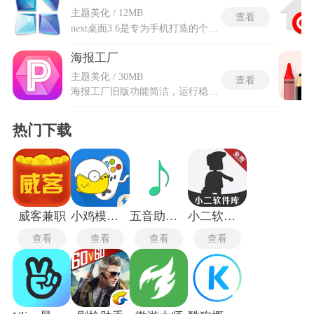
主题美化 / 12MB
查看
next桌面3.6是专为手机打造的个性化桌面美化工具，以自由定制、彰显个性为基础，帮助用户摆脱系统默认界面的单调感，打造完全符合自身审美的手机桌面。软件提供海量壁纸、主题、图标包等美化资源，支持图标旋转、重置、对齐、自由拖拽等多样编辑操作，打破传统桌面的固定网格限制。next桌面3.6新增了三维屏幕预览、多屏幕显示效果与动画切换功能，搭配可旋转快捷栏、便捷桌面管理与批量操作功能，让用户既能随心调整布局，又能快速完成桌面设置，轻松打造具有美观与实用性的专属手机界面。
海报工厂
主题美化 / 30MB
查看
海报工厂旧版功能简洁，运行稳定、操作简单，专为喜欢拍照、修图、做图文排版的用户打造。主打一键出大片，内置海量精美模板与潮流素材，涵盖杂志封面、电影海报、旅行日志等多种风格，不管是日常发朋友圈、记录生活，还是做旅行纪念，都能轻松做出高级感十足的作品。平台素材会不断更新，还专门上线旅行专题，让风景照更有氛围感。海报工厂旧版自带美图优质滤镜与特效，可智能优化照片画质，提升画面质感，智能识别时间、天气、温度等信息，自动生成更有故事感的海报。
热门下载
威客兼职
小鸡模拟器TV极速版
五音助手app最新版本
小二软件库最新版
查看
查看
查看
查看