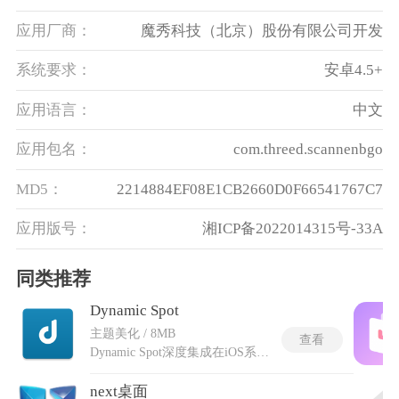
应用厂商：
魔秀科技（北京）股份有限公司开发
系统要求：
安卓4.5+
应用语言：
中文
应用包名：
com.threed.scannenbgo
MD5：
2214884EF08E1CB2660D0F66541767C7
应用版号：
湘ICP备2022014315号-33A
同类推荐
Dynamic Spot
主题美化 / 8MB
查看
Dynamic Spot深度集成在iOS系统内、以硬件为基础的软件体验，利用系统级无障碍服务接口，将各类应用的实时通知与手机状态变化汇聚于屏幕顶部的悬浮胶囊区域。无需下拉通知栏，只需轻点这颗小巧的浮窗即可直接打开对应的应用，长按则能将通知内容展开并查看完整摘要。dynamic灵动岛下载免费版支持对音乐播放、倒计时器与电池状态进行即时控制，相关操作均在浮窗内完成，无需跳转到原始应用界面。与几乎所有依赖Android通知系统的应用均能适配，包括信息、通话以及各类媒体程序。在显示策略上，可以自由设定浮窗出现在前台、锁屏界面或永久显示在指定应用之上。
next桌面