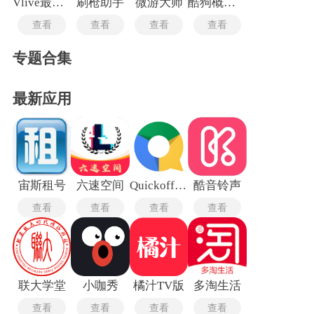
Vlive最新版
刷枪助手
微游大师
酷狗概念版2.5.5
查看
查看
查看
查看
专题合集
最新应用
宙斯租号
六速空间
Quickoffice Pro最新版
酷音铃声
查看
查看
查看
查看
联大学堂
小咖秀
橘汁TV版
多淘生活
查看
查看
查看
查看