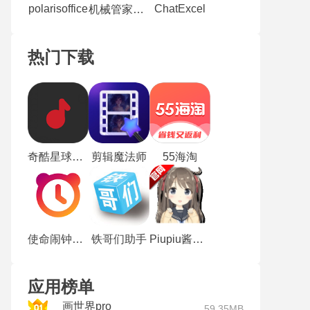
polarisoffice
ChatExcel
机械管家最新版
热门下载
奇酷星球最新版
剪辑魔法师
55海淘
使命闹钟alarmy
铁哥们助手
Piupiu酱老版本
应用榜单
画世界pro
59.35MB