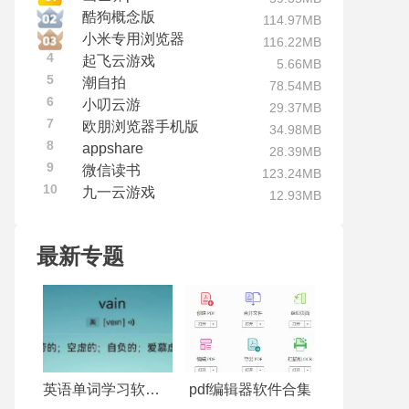
酷狗概念版
114.97MB
小米专用浏览器
116.22MB
4
起飞云游戏
5.66MB
5
潮自拍
78.54MB
6
小叨云游
29.37MB
7
欧朋浏览器手机版
34.98MB
8
appshare
28.39MB
9
微信读书
123.24MB
10
九一云游戏
12.93MB
最新专题
英语单词学习软件合集
pdf编辑器软件合集