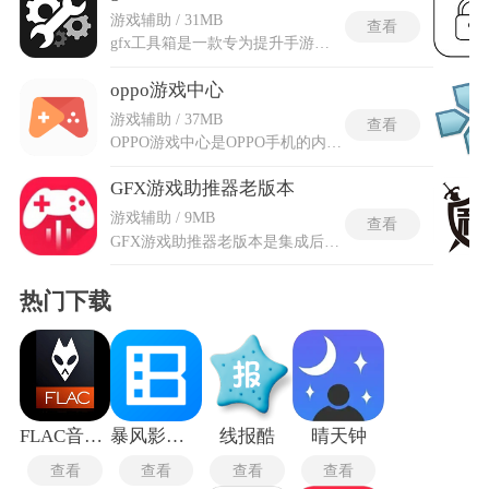
游戏辅助 / 31MB
查看
gfx工具箱是一款专为提升手游画质体验而设计的优化工具，尤其针对和平精英PUBG等吃鸡类游戏深度适配。通过智能调整分辨率、帧率、抗锯齿、阴影质量及渲染效果等核心参数，帮助玩家突破设备原生画质限制，最高可解锁120帧超流畅模式与HDR高清选项。gfx工具箱画质助手操作极简，仅需选择对应游戏版本(如国服、国际服或台服)，一键应用预设方案即可显著提升画面清晰度与动态细节，有效减少卡顿和延迟，低配机型也能享受丝滑对战体验。
oppo游戏中心
游戏辅助 / 37MB
查看
OPPO游戏中心是OPPO手机的内置应用商店，专为OPPO用户提供完整的游戏服务平台，游戏助手功能支持游戏加速和滤镜及变声等设置。游戏空间提供效能模式和闪电启动及全沉浸模式，全沉浸模式可以遮蔽来电和短信及通知，实现无干扰的游戏体验。内置游戏社区功能，玩家可以发帖和评论及分享游戏体验。打造了拾趣栏目和游戏推荐局及策划面对面等定制专栏，组建了百人鉴赏团，由游戏从业者和主播及UP主等共同推荐游戏内容。还邀请游戏官方入驻，并建立问题反馈专属通道。提供千游千面个性化攻略库，由专业大神分享适合各阶段玩家的攻略内容。
GFX游戏助推器老版本
游戏辅助 / 9MB
查看
GFX游戏助推器老版本是集成后台进程管理的性能释放方案，通过终止非必要的系统服务和清理常驻内存进程，将处理器资源集中调度给前台运行的游戏。搭载实时监控面板，在游戏过程中以半透明悬浮窗形式展示CPU占用率、GPU负载值和机身温度。老版本内置了超升压模式，开启后强制所有处理器核心以最高频率持续运转，避免降频导致的帧率波动。WiFi安全检测模块扫描当前连接网络的延迟抖动情况和丢包率数据，辅助判断是否适合进行联机对战。gfx游戏助推器专业版的一键清理功能识别并关闭正在后台运行的无关应用，释放出的运行内存直接用于加速游戏数据加载。
热门下载
FLAC音乐播放器安卓版
暴风影音最新版本
线报酷
晴天钟
查看
查看
查看
查看