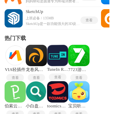
妈妈驿站是圆通专为终端消费者打造的便捷快递服务平台，集站点收发、暂存与通知功能于一体，让包裹交接更贴近日常生活场景。平台衔接物流末端与收件人，提供就近取件与寄件便利，减少远距离奔波。通过明确的位置指引与状态提示，使用者可快速确认包裹所在与领取时机，亦能便捷发起寄件需求。服务覆盖日常高频收发情境，以轻量化方式织密末端配送网络，为居民与学子在忙碌节奏中带来稳妥、省时的快递体验。
SketchUp
上班必备 / 135MB
查看
SketchUp是一款功能强大的3D设计软件，可在手机端随时查看skm格式文件，免去携带电脑的不便，让三维模型的浏览与初步检查更加轻松。虽然制图功能相比电脑版有所精简，但常用操作均予以保留，包括旋转、选择、移动以及圆弧、偏移等高级工具，能够满足现场查看、方案沟通与简单编辑的需求。用户可在移动场景下快速打开模型，从不同角度审视结构与细节，并借助直观触控完成基础变换与测量，使三维设计的查看与轻量调整不再受设备限制，为设计师与施工相关人员提供便捷的随身辅助。
热门下载
TuneIn Radio
VIA轻插件
龙卷风收音机纯净版
7723游戏盒老版本
查看
查看
查看
查看
伯索云学堂
小白盘安卓版
toomics玩漫
宝贝听听旧版本
查看
查看
查看
查看