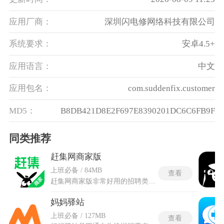
应用厂商：
深圳闪电修网络科技有限公司
系统要求：
安卓4.5+
应用语言：
中文
应用包名：
com.suddenfix.customer
MD5：
B8DB421D8E2F697E8390201DC6C6FB9F
同类推荐
赶集网商家版
上班必备 / 84MB
查看
赶集网商家版非常好用的招聘类软件，剥离大众版无关的生活服务浏览、个人求职投递等冗余板块，聚焦商家刚需功能精简界面与服务流程。赶集网商家版全程围绕商家经营、人才招募、客源对接需求搭建专属服务体系，商家可以依托该平台自主发布招聘岗位、对接周边意向客源，同时管理全部线上咨询、面试邀约与合作订单，实现经营引流与人员招聘便捷化打理。商家版整合双端求职与本地供需资源，缩小商家和意向人群的对接距离，帮助线下商家摆脱招人难、线上运营繁琐的问题。
妈妈驿站
上班必备 / 127MB
查看