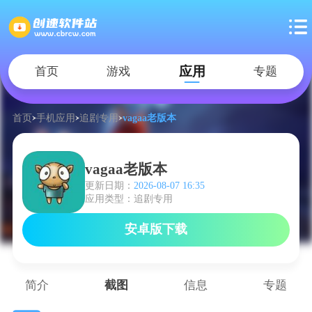
应用
首页
游戏
专题
首页
手机应用
追剧专用
vagaa老版本
vagaa老版本
更新日期：
2026-08-07 16:35
应用类型：追剧专用
安卓版下载
简介
截图
信息
专题