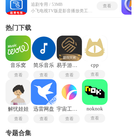
追剧专用 / 53MB
查看
小飞电视TV版是影音播放类工具，应用整合了各类主流电视直播频道与网络影视内容，囊括央视、地方特色频道以及各类网络轮播节目。小飞电视TV版专门适配智能电视、电视盒子等大屏设备，依托安卓大屏系统特性完成专属适配优化。平台无需付费解锁内容，摒弃繁杂的弹窗与广告干扰，搭载多档位画质调节模式，适配不同播放场景。同时内置回看、自定义播放线路等实用功能，兼顾实时直播观看与往期节目回看需求，适配居家大屏观影、怀旧追剧等多种大屏影音使用场景，整体运行稳定且适配性极强。
热门下载
cpp
音乐窝
简乐音乐
易手游安卓版
查看
查看
查看
查看
noknok
解忧娃娃
迅雷网盘
宇宙工具箱
查看
查看
查看
查看
专题合集