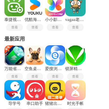
泰捷视频tv版
优酷海外版
小小影视电影
vagaa老版本
查看
查看
查看
查看
最新应用
万能省电宝
空鱼桌面宠物
爱搜浏览器旧版
锁屏精灵旧版本
查看
查看
查看
查看
导学号
串口助手
猪猪出行司机端
时光手帐