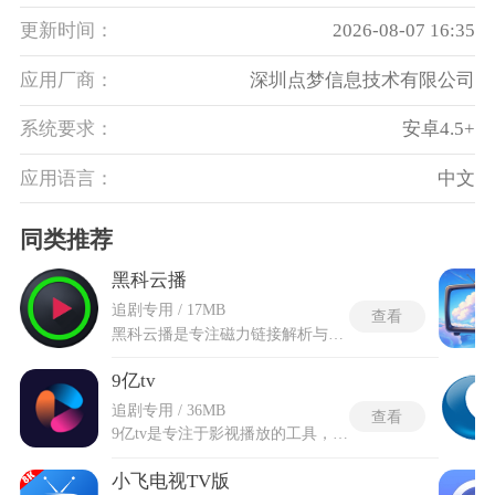
更新时间：
2026-08-07 16:35
应用厂商：
深圳点梦信息技术有限公司
系统要求：
安卓4.5+
应用语言：
中文
同类推荐
黑科云播
追剧专用 / 17MB
查看
黑科云播是专注磁力链接解析与播放的影音工具，可以处理各种类型的资源链接，不需要区分不同格式再单独找对应软件。边下边播机制解析完成的文件会一边传输数据一边在播放器中渲染画面，等待时间大幅缩短。在首页看到的是一个简化到极致的输入框，贴入内容后点击中间按钮就开始执行解析流程，没有任何前置步骤挡住操作路径。黑科云播还提供磁力推荐板块，里面汇集了部分经典影视的直链，点一下就可以复制链接进行播放。播放界面支持高清画质输出，同时具备播放记忆功能，退出后重新打开会自动跳转到上次中断的时间点，不需要手动拖拽进度条找回位置。
9亿tv
追剧专用 / 36MB
查看
9亿tv是专注于影视播放的工具，内置了数十条独立的影视播放线路，在点击同一部影片时会看到多个可选播放通道，每条线路在解析清晰度、加载缓冲耗时以及源码解码形式上各不相同，部分线路支持直接拖拽进度条实现实时连播。9亿TV软件将智能搜索引擎与影片题材进行了深度挂钩，输入拼音首字母简写或全拼组合均可定位到对应内容。还搭建了飙升榜、新片榜与热播榜三套推荐逻辑，可以通过榜单变化自行判断近期值得观看的内容池。
小飞电视TV版