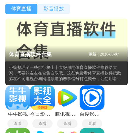
体育直播
影音播放
体育直播软件合集
更新：2026-08-07
小编整理了一些排行榜上十大好用的体育直播软件推荐给大
家，需要的友友在合集自取哦。这些免费看体育直播软件把散
落在不同电视台与网络频道的赛事信号打包聚合，让使用者不
再需要为了一场焦点战去反复切换信号源。从足球五大联赛到
NBA季后赛，从网球大满贯到F1分站赛，赛程表一旦更新便会
同步推送提醒，点击后直接进入直播画面。在画质层面多数体
育直播无插件软件已将高清与超高清选项设为常规配置，实时
弹幕与评论区让原本独自观看的屏幕变成了可以随时交换观点
与情绪的公共座位，得分、判罚与换人引发的争论在同一秒内
牛牛影视
今日影视大全
腾讯视频hd
百度影音播放器旧版
就被翻译成密集的文字。
查看
查看
查看
查看