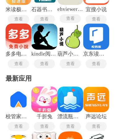
段间距、页边距和亮度全部开放手动调节，白天与深色模式跟
随系统时间自动切换，翻页方式在上下滚动、左右平移和仿真
ehviewer1.7.3
米读极速版
石器书屋自由阅读
宜搜小说
书页三种动画之间自由选择。
查看
查看
查看
查看
多多电子书
kindle阅读器
葫芦小说阅读器
京东读书校园版
查看
查看
查看
查看
最新应用
校管家云校
千折兔
漂流瓶旧版
声远论坛
查看
查看
查看
查看