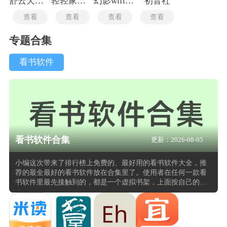
舒云天气手机版
轻轻家教最新版
幻影wifi最新版
初音社
查看
查看
查看
查看
专题合集
看书软件
看书软件合集
更新：2026-08-05
小编这次带来了排行榜上免费的、最好用的看书软件大全，推
荐的最全最好的看书软件放在合集里了。使用者在任何一款看
书软件里最先接触到的，都是一个虚拟书架，上面按自己的分
类习惯排列着已经导入或购买的全部书籍，点开任意一本后自
动跳转到上次合上书时停下的那个段落。口碑最好的看书软件
文本解析引擎负责识别和打开十几种常见格式，部分工具还支
持漫画压缩包和网页文章的抓取与清洗。字体和字号、行距和