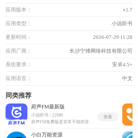
应用版本：
v1.7
应用类型：
小说听书
更新时间：
2026-07-29 11:28
应用厂商：
长沙宁烽网络科技有限公司
系统要求：
安卓4.5+
应用语言：
中文
同类推荐
府声FM最新版
小说听书 / 22MB
查看
府声FM免费版是非常不错的音频收听工具，平台囊括广播剧、电台节目等多元音频品类，覆盖古风、悬疑和治愈等多种题材。府声FM免费版主打各类正版有声内容开放畅享，无需解锁专属权限即可体验平台全部核心音频资源。软件搭载高清无损的音频播放模式，音色通透饱满，配备离线缓存、播放调速和定时关停等实用功能，大幅提升音频观赏质感。界面布局简洁规整，内容分区清晰明了，持续更新优质音频素材，全程无隐藏消费，适配各类休闲场景的听觉体验需求。
小白万能资源