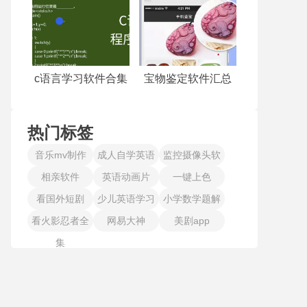
c语言学习软件合集
宝物鉴定软件汇总
热门标签
音乐mv制作
成人自学英语
监控摄像头软
相亲软件
英语动画片
一键上色
件
看国外短剧
少儿英语学习
小学数学题解
看火影忍者全
网易大神
美剧app
答
集