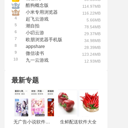
酷狗概念版
114.97MB
小米专用浏览器
116.22MB
4
起飞云游戏
5.66MB
5
潮自拍
78.54MB
6
小叨云游
29.37MB
7
欧朋浏览器手机版
34.98MB
8
appshare
28.39MB
9
微信读书
123.24MB
10
九一云游戏
12.93MB
最新专题
无广告小说软件推荐
生鲜配送软件大全