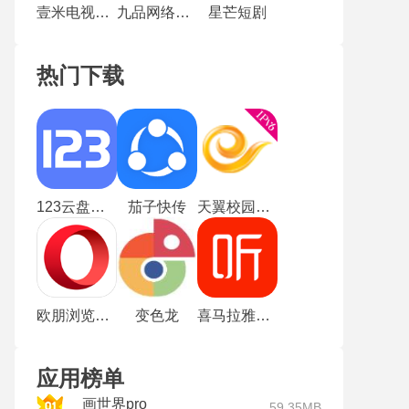
壹米电视TV版
九品网络电视
星芒短剧
热门下载
123云盘安卓版
茄子快传
天翼校园客户端
欧朋浏览器谷歌版
变色龙
喜马拉雅听书
应用榜单
画世界pro
59.35MB