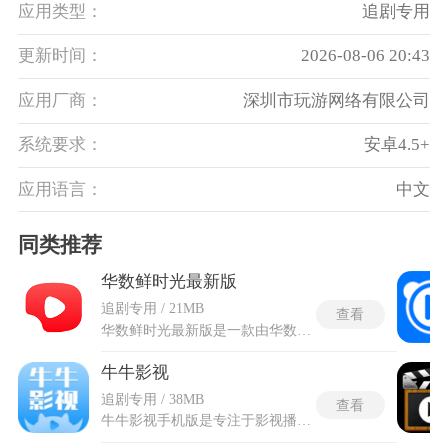
应用类型：
追剧专用
更新时间：
2026-08-06 20:43
应用厂商：
深圳市玩游网络有限公司
系统要求：
安卓4.5+
应用语言：
中文
同类推荐
华数鲜时光最新版
追剧专用 / 21MB
查看
华数鲜时光最新版是一款由华数集团与西瓜视频联合打造的综合性视频播放平台，面向智能电视及机顶盒等大屏终端深度优化。汇聚了来自双方生态的海量内容，涵盖电影、电视剧、综艺、纪录片等长视频，以及西瓜视频和抖音的优质短视频与热点资讯。华数鲜时光最新版背靠智能推荐算法，能够在不同家庭成员的兴趣之间实现精准分发，同时通过高清播放与流畅解码，为大屏观影带来稳定而细腻的视觉体验。无论是追剧、看电影，还是刷短视频、浏览资讯，用户都可以在同一入口下完成，无需频繁切换应用，极大提升了客厅娱乐的效率与沉浸感。
牛牛影视
追剧专用 / 38MB
查看
牛牛影视手机版是专注于影视播放的移动应用，整合全网优质影视资源，涵盖多种类型的影视内容。在使用时不需要在多个视频平台之间来回跳转，直接在搜索框输入片名就能匹配到相应的正片或剧集。对广告做了最大程度的清理，启动过程与播放中途基本不会遇到强制观看的商业推广。资源覆盖面比较广，包括院线新片、热播电视剧到较早的经典老剧、纪录片以及动漫番剧都有收录，每日更新频次稳定，新剧上线速度跟得很紧。牛牛影视无需复杂适配操作，安装后即可在手机端随时随地畅享各类影视内容，摆脱电脑端的场景限制。