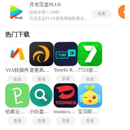
月光宝盒PLUS
追剧专用 / 23MB
查看
月光宝盒PLUS是电视端影视仓库工具，整合点播和直播两类观看方式。直播功能提供国内外电视台的实时信号，节目内容与电视台保持同步播出。电视直播频道覆盖新闻和体育及综艺等多个类型，智能推荐系统依据历史观看记录推送相似风格的内容，推荐列表随使用时长逐步优化。多终端适配覆盖手机和平板及智能电视与电视盒子等设备，不同屏幕尺寸的界面布局自动调整。电视安装流程通过U盘拷贝APK文件完成，在电视应用桌面找到文件管理并选择外接存储即可开始安装。月光宝盒plus电视版的儿童模式允许家长设置观看时长和内容限制，确保未成年人的健康观影。
热门下载
TuneIn Radio
VIA轻插件
龙卷风收音机纯净版
7723游戏盒老版本
查看
查看
查看
查看
伯索云学堂
小白盘安卓版
toomics玩漫
宝贝听听旧版本
查看
查看
查看
查看