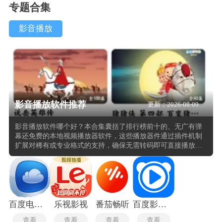
专题合集
影音播放
影音播放软件推荐
更新：2026-08-09
影音播放软件哪个好？本合集囊括了排行榜前十的、无广有弹
幕还免费的本地视频播放器软件，这些播放器件通过插件机制
扩展对稀有或专业格式的支持，确保无需转码即可直接播放来
源多样的文件。播放控制面板提供播放、暂停、进度拖拽、音
量调节与倍速调整等基础操作，进度条上常以缩略图预览或章
节标记辅助定位，便于快速跳转至特定画面。网络播放方面多
数播放器支持DLNA、SMB或WebDAV协议，直接访问局域网内
的NAS或共享文件夹，部分无广告影音播放器集成在线流媒体
的解析或投屏功能，将本地播放能力扩展至远程与多屏场景。
百度电视云
乐视影视
番茄畅听
百度影音播放器旧版
查看
查看
查看
查看