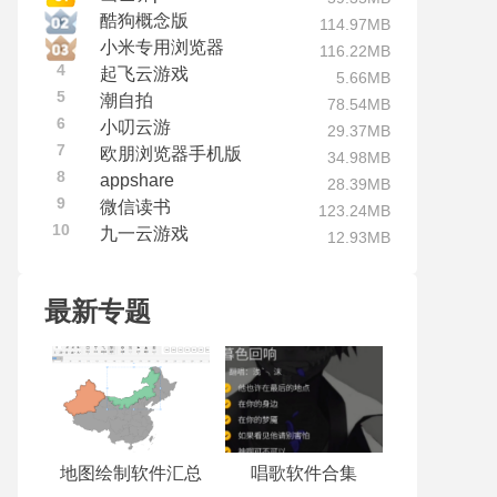
酷狗概念版
114.97MB
小米专用浏览器
116.22MB
4
起飞云游戏
5.66MB
5
潮自拍
78.54MB
6
小叨云游
29.37MB
7
欧朋浏览器手机版
34.98MB
8
appshare
28.39MB
9
微信读书
123.24MB
10
九一云游戏
12.93MB
最新专题
地图绘制软件汇总
唱歌软件合集