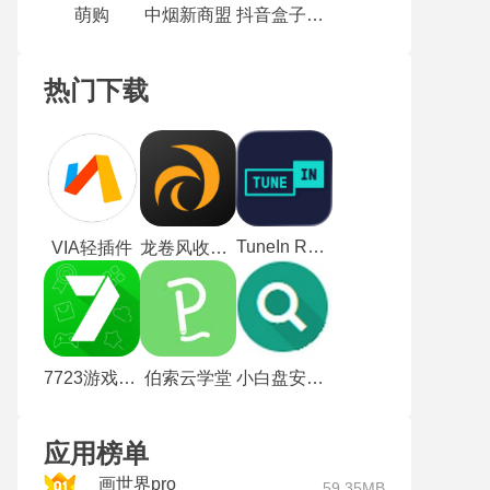
萌购
中烟新商盟
抖音盒子安卓版
热门下载
TuneIn Radio
VIA轻插件
龙卷风收音机纯净版
7723游戏盒老版本
伯索云学堂
小白盘安卓版
应用榜单
画世界pro
59.35MB