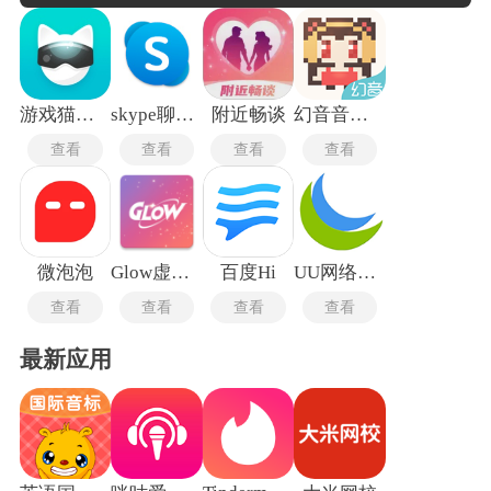
与多设备消息同步机制，用户发送的每一条信息均在毫秒级内
送达对方终端，同时自动同步至手机、电脑与平板的历史记录
中。通讯能力已从单一文本扩展至高清语音通话、多人视频会
议、屏幕共享与文件互传，单次传输的文档体积上限普遍达到
2GB以上。多数此类软件提供群组创建功能，支持从三人小群
到数万人的社区频道，群内可按话题划分子版块并分配不同的
游戏猫手游平台
skype聊天软件
附近畅谈
幻音音乐广播剧
管理权限。
查看
查看
查看
查看
微泡泡
Glow虚拟AI聊天
百度Hi
UU网络电话
查看
查看
查看
查看
最新应用