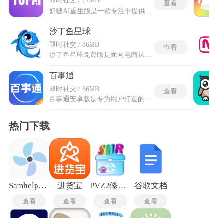
即时社交 / 27MB
查看
奶糖AI重生版是一款专注于提供沉浸式AI聊天体验的智能交互软件。其核心功能在于允许使用者深度自定义虚拟角色的信息与外形，从而创造独一无二的AI伙伴进行交流。集成了国内外多款顶尖大语言模型作为技术支撑，提供了丰富多样的预设虚拟角色库。奶糖免费阅读里的每个角色都具备鲜明的个性设定、背景故事，并且针对其特点适配了最能展现其性格的AI模型。用户可以与自己创建的或预设的AI人物进行自由、深度的对话，体验高度拟人化的互动，享受AI伴侣带来的陪伴乐趣。
沙丁鱼星球
即时社交 / 86MB
查看
沙丁鱼星球免费版是面向电商从业者打造的专属综合服务工具，依托分层社交体系搭建专属电商交流圈层，覆盖主流电商平台入驻认证服务。沙丁鱼星球免费版开放平台基础核心功能，无需付费解锁基础社交、基础数据查询及简易电商辅助工具，剔除专业付费增值模块。平台通过地域、电商品类和运营规模划分交流圈层，规避无效交流场景，助力从业者对接行业资源、共享行业资讯。同时搭载多端数据同步、线上互动沟通和内容分享等实用功能，为普通电商从业者提供零成本的一站式行业服务渠道。
百事通
即时社交 / 66MB
查看
百事通安卓版是专为用户打造的生活服务安卓应用，让安卓设备能流畅安装与运行，覆盖了日常生活里绝大多数的信息查询与服务需求。登录之后就能快速定位所在城市，即时获取当地最新、最真实的生活服务信息，拥有强大的即时通讯功能，随时查看消息、快速回复，和商家、其他用户顺畅沟通。百事通安卓版是可以去进行语音搜索，直接说话就能快速找到想要的内容，快速整合本地资源，让日常生活变得更加高效省心，想要查看的信息内容，都可以便捷去获取。
热门下载
Samhelper改比例助手
进货宝
PVZ2修改器手机版
谷歌文档
查看
查看
查看
查看