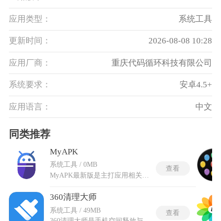
应用类型：
系统工具
更新时间：
2026-08-08 10:28
应用厂商：
重庆代码循环科技有限公司
系统要求：
安卓4.5+
应用语言：
中文
同类推荐
MyAPK
系统工具 / 0MB
查看
MyAPK最新版是主打应用相关资源整理与本地应用管理的实用工具类程序，能够轻松对设备内各类安装程序进行统筹梳理，还可完成安装包相关的整理归类工作。MyAPK最新版整合前期调整内容，补齐各类使用漏洞，适配当下主流使用环境，整体使用体验更为完善。能对已安装的各类程序进行状态查看，梳理程序留存的相关缓存文件，合理规整设备内杂乱的程序相关数据。同时适配多数常用使用场景，让各类文件整理和程序查看相关操作变得顺畅自然，满足日常进行应用资源打理的各类实际使用需求。
360清理大师
系统工具 / 49MB
查看
360清理大师是手机空间释放与运行优化工具，集多种清理、加速功能于一体，可有效解决手机卡顿、存储空间不足等常见问题。通过智能扫描技术，精准识别手机内各类无用文件，包括系统缓存、应用残留、广告垃圾等，同时提供专项清理与隐私保护功能，兼顾实用性与安全性。免费手机清理360清理大师采用科学的清理策略，内置防误删机制，在高效清理的同时保护手机核心文件不丢失，还能通过管控后台进程、封锁无用自启等方式。