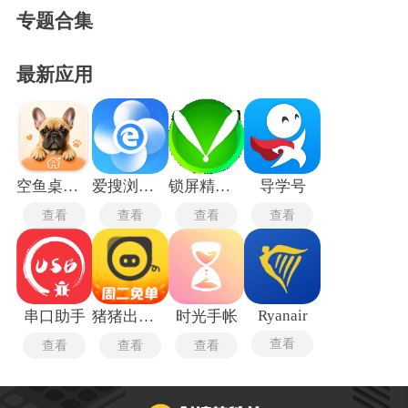
专题合集
最新应用
空鱼桌面宠物
爱搜浏览器旧版
锁屏精灵旧版本
导学号
查看
查看
查看
查看
Ryanair
串口助手
猪猪出行司机端
时光手帐
查看
查看
查看
查看