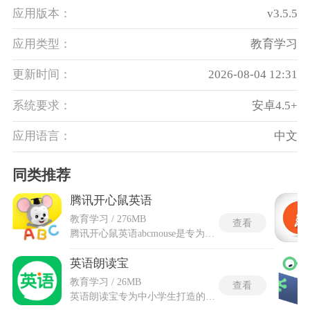
应用版本：
v3.5.5
应用类型：
教育学习
更新时间：
2026-08-04 12:31
系统要求：
安卓4.5+
应用语言：
中文
同类推荐
腾讯开心鼠英语
教育学习 / 276MB
查看
腾讯开心鼠英语abcmouse是专为3至8岁儿童设计的沉浸式英语启蒙学习应用，将语言习得融入趣味互动活动中，让孩子在玩乐中自然开口。腾讯开心鼠英语abcmouse源自美国知名教育品牌ABCmouse，由腾讯引入国内并进行了深度本土化优化，课程体系涵盖听力、口语、拼读和基础词汇，所有内容均围绕生动可爱的动画角色和丰富场景展开。孩子跟随开心鼠主角团在音乐小镇、数字乐园和故事城堡中探险，每完成一个学习任务就能获得奖励票，用来装饰自己的虚拟房间或饲养宠物，这种正向激励极大调动了主动性。
英语朗读宝
教育学习 / 26MB
查看
英语朗读宝专为中小学生打造的免费英语同步学习软件，完整对齐课堂教学节奏，直接锁定校内通用的多种主流教材版本，孩子翻开书本看到哪一页，工具就能立刻对应到哪一页进行发音示范。为了破除传统录音的死板听感，英语朗读宝免费版启用真人视频发音，展示地道的美式口型开合细节，让学习者能直观拆解每个音节的位置，实现音素切分能力提升42%的精细化训练效果。除了单向的语音输入，还植入了艾宾浩斯遗忘曲线的后台算法，自动规划单词在第3、7、15天的循环节点。