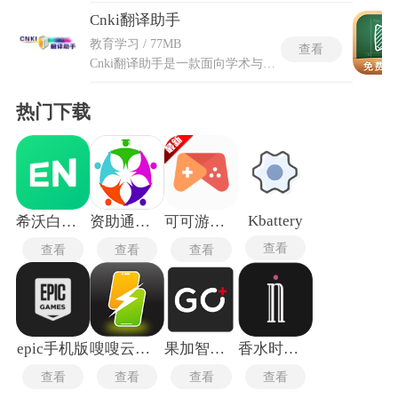
Cnki翻译助手
教育学习 / 77MB
查看
Cnki翻译助手是一款面向学术与专业场景的翻译工具，依托中国知网的海量文献数据与技术积累，致力于为用户提供精准、规范的译文。支持中英、中日、中韩等多种常用语言互译，同时覆盖法语、德语、俄语等小语种，适用于论文写作、科研资料阅读、商务文档处理等多种用途。Cnki翻译助手软件界面采用极简设计，功能分区清晰，所有核心操作均可在首页完成，无需频繁跳转。凭借专业术语库与语境分析算法，它在处理学术词汇和行业用语时表现尤为稳健，并且全程无广告干扰，让翻译过程更加专注和高效。
热门下载
Kbattery
希沃白板5手机版
资助通技工版
可可游戏中心最新版
查看
查看
查看
查看
epic手机版
嗖嗖云手机
果加智能锁
香水时代最新版
查看
查看
查看
查看