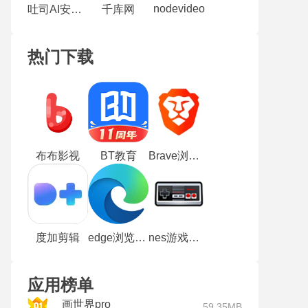
nodevideo
吐司AI安卓版
千库网
热门下载
布布影视
BT教育
Brave浏览器
度加剪辑
edge浏览器手机版
nes游戏中心
应用榜单
画世界pro
59.35MB