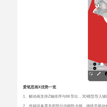
爱笔思画X优势一览
1、帧动画支持Z轴排序与8K导出，3D模型导入
2、低端设备需关闭部分功能防卡顿，描线开摇动