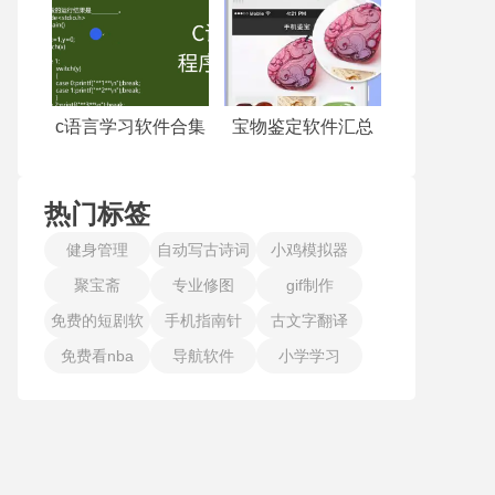
c语言学习软件合集
宝物鉴定软件汇总
热门标签
健身管理
自动写古诗词
小鸡模拟器
聚宝斋
专业修图
gif制作
免费的短剧软
手机指南针
古文字翻译
免费看nba
件
导航软件
小学学习