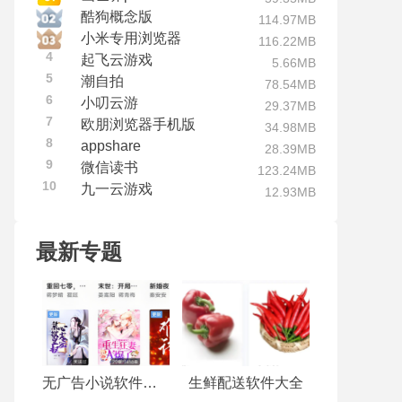
酷狗概念版
114.97MB
小米专用浏览器
116.22MB
4
起飞云游戏
5.66MB
5
潮自拍
78.54MB
6
小叨云游
29.37MB
7
欧朋浏览器手机版
34.98MB
8
appshare
28.39MB
9
微信读书
123.24MB
10
九一云游戏
12.93MB
最新专题
无广告小说软件推荐
生鲜配送软件大全