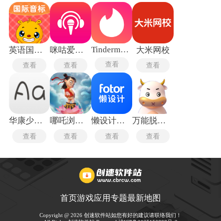
Tindermatch
英语国际音标
咪咕爱唱手机版
大米网校
查看
查看
查看
查看
华康少女字体
哪吒浏览器
懒设计手机版
万能脱壳工具最新版
查看
查看
查看
查看
首页
游戏
应用
专题
最新
地图
Copyright @ 2026 创速软件站如您有好的建议请联络我们！