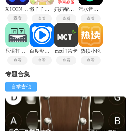
X ICON CHANGER
懒羊羊软件库
妈妈帮手机版
汽水音乐app
查看
查看
查看
查看
只语打字训练
百度影音播放器旧版
mct门禁卡
热读小说
查看
查看
查看
查看
专题合集
自学吉他