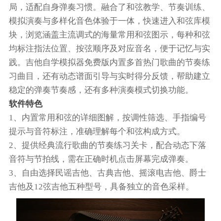
局，适配自身弹奏习惯。融合了和弦教学、节奏训练、
模拟演奏与多样化音色体验于一体，快速进入和弦库模
块，浏览涵盖主流调式的海量常用和弦图示，每种和弦
均标注指法位置、按弦顺序及对应音名，便于记忆与实
践。吉他自学模拟器免费版内置多首热门歌曲的节奏练
习曲目，还有动态谱面引导与实时得分反馈，帮助建立
稳定的弹奏节奏感，还有多种演奏模式切换功能。
软件特色
1、内置常用和弦的详细图解，按调性筛选、手指编号
提示与音符标注，准确理解每个和弦构成方式。
2、提供经典流行歌曲的节奏练习关卡，配合动态下落
音符与节拍线，需在正确时机点击屏幕完成弹奏。
3、自由选择民谣吉他、古典吉他、摇滚电吉他、爵士
吉他及12弦吉他五种型号，具备独立的音色采样。