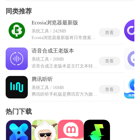
同类推荐
Ecosia浏览器最新版
系统工具 / 242MB
查看
Ecosia浏览器最新版将日常搜索行为转化为实际的植树造林行动，内置的检索渠道来自微软必应的搜索库，但配合自有算法做出了一些微调，让结果排位更贴近实际需求。书签跨平台同步把保存的所有收藏夹条目传送给云端服务器，换手机或换电脑后登录同一个账号就能直接调取全部记录。Ecosia浏览器的隐身标签页通道在当前界面顶部形成一个隔离区，浏览痕迹、表单数据和缓存在这里的存储文件会在退出时自动清空不留底。最新版的语言切换菜单把简体中文的选项放在设置页面最顶端的位置，点一下就能把整个界面的英文提示全部转换成汉字。
语音合成王老版本
系统工具 / 20MB
查看
语音合成王老版本是主打文本转音频的智能配音工具，软件依托成熟的智能语音技术实现文字与真人声线的精准转换，摒弃机械生硬的播报质感。内置海量多元化声线资源，涵盖不同风格、语种及方言音色，可适配各类音频制作场景。语音合成王老版本保留成熟稳定的TTS转换技术，界面布局简约直观，运行占用设备资源更少，适配各类老旧设备系统，运行过程流畅不卡顿。工具支持多种细节参数调控，能够自定义语音的快慢、高低及情绪状态，还具备便捷的音色复刻能力，无需复杂调试即可产出优质音频内容。
腾讯听听
系统工具 / 16MB
查看
腾讯听听手机版是腾讯官方为旗下TS-T1智能音箱打造的专属控制手机软件，让手机与音箱联动更方便，实现设备管理与音频资源播放的一体化操作。深度整合QQ音乐、企鹅FM等多个平台的优质内容，汇聚千万首正版音乐、百万级有声读物等资源，覆盖全年龄段用户需求。腾讯听听手机版不仅能引导音箱完成联网配置，让音箱脱离手机独立运行，还有语音搜索等功能，同时提供家庭多设备绑定，打造全方位的智能音频生活体验，都是可以高效便捷完成设置使用的。
热门下载