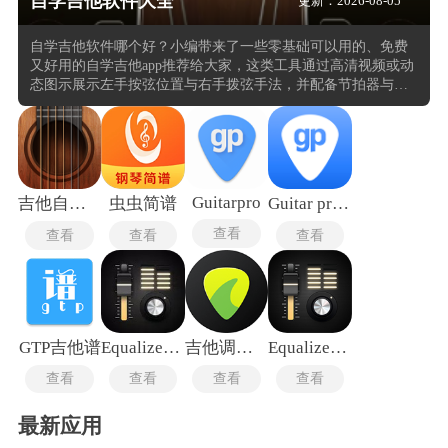
自学吉他软件大全
更新：2026-08-05
自学吉他软件哪个好？小编带来了一些零基础可以用的、免费
又好用的自学吉他app推荐给大家，这类工具通过高清视频或动
态图示展示左手按弦位置与右手拨弦手法，并配备节拍器与调
音器辅助基础练习。通过麦克风拾取用户弹奏，与标准音高或
曲谱进行比对，即时标记错音与节奏偏差，部分自学吉他的app
支持逐句慢放练习。曲库覆盖流行金曲、经典老歌与入门练习
曲，并按照难度分级。交互体验上，部分软件引入游戏化闯关
设计，将和弦切换与扫弦节奏融入关卡任务，通过得分激励持
续练习。学习路径系统整合从持琴姿势到即兴伴奏的完整课程
Guitarpro
吉他自学模拟器
虫虫简谱
Guitar pro安卓版
体系，用户可自定义每日目标与计划。
查看
查看
查看
查看
GTP吉他谱
Equalizer均衡器中文版
吉他调音器稳定版
Equalizer专业版
查看
查看
查看
查看
最新应用